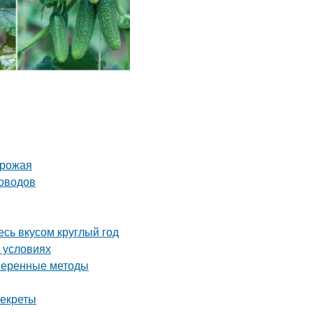
урожая
доводов
сь вкусом круглый год
 условиях
оверенные методы
секреты