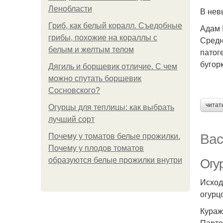
Ленобласти
В нев
Гриб, как белый коралл. Съедобные
Адам 
грибы, похожие на кораллы с
Средн
белым и желтым телом
патог
бугор
Дягиль и борщевик отличие. С чем
можно спутать борщевик
Сосновского?
читат
Огурцы для теплицы: как выбрать
лучший сорт
Вас
Почему у томатов белые прожилки.
Почему у плодов томатов
образуются белые прожилки внутри
Огу
Исход
огурц
Кураж
Парте