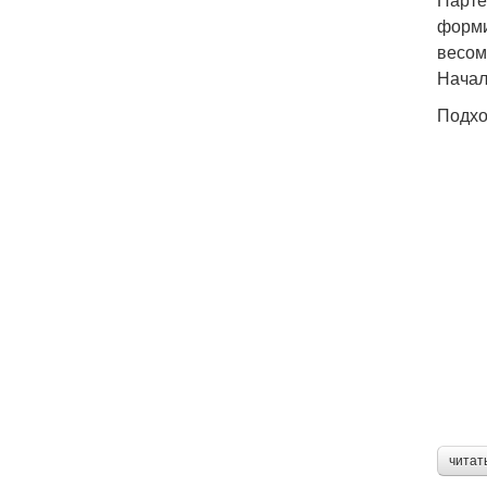
форми
весом
Начал
Подхо
читат