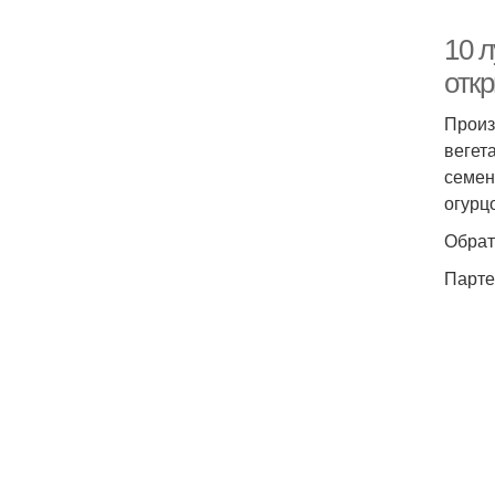
10 
откр
Произ
вегет
семен
огурц
Обрат
Парте