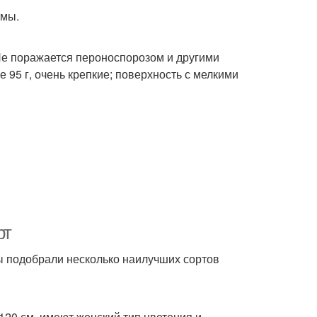
рмы.
 Не поражается пероноспорозом и другими
 95 г, очень крепкие; поверхность с мелкими
рт
ы подобрали несколько наилучших сортов
120 см, имеют женский тип цветения и