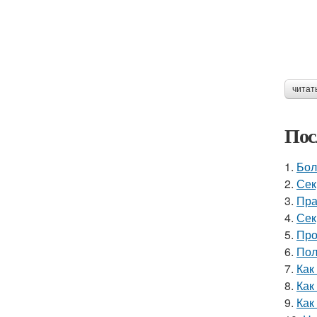
читат
Пос
1.
Бол
2.
Сек
3.
Пра
4.
Сек
5.
Про
6.
Пол
7.
Как
8.
Как
9.
Как