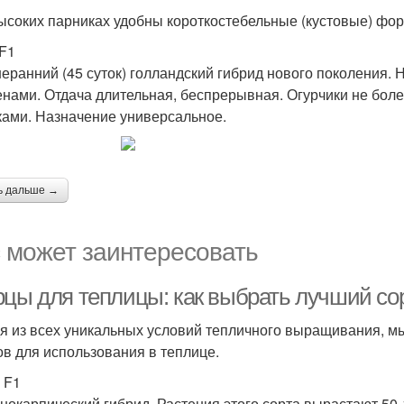
ысоких парниках удобны короткостебельные (кустовые) фо
F1
еранний (45 суток) голландский гибрид нового поколения.
енами. Отдача длительная, беспрерывная. Огурчики не более
ками. Назначение универсальное.
ь дальше →
 может заинтересовать
рцы для теплицы: как выбрать лучший со
я из всех уникальных условий тепличного выращивания, м
ов для использования в теплице.
 F1
нокарпический гибрид. Растения этого сорта вырастают 50-