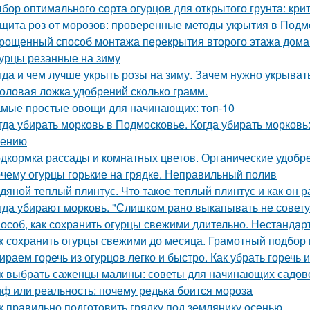
бор оптимального сорта огурцов для открытого грунта: кр
щита роз от морозов: проверенные методы укрытия в Подм
рощенный способ монтажа перекрытия второго этажа дома
урцы резанные на зиму
гда и чем лучше укрыть розы на зиму. Зачем нужно укрывать
оловая ложка удобрений сколько грамм.
мые простые овощи для начинающих: топ-10
гда убирать морковь в Подмосковье. Когда убирать морковь:
нению
дкормка рассады и комнатных цветов. Органические удобр
чему огурцы горькие на грядке. Неправильный полив
дяной теплый плинтус. Что такое теплый плинтус и как он р
гда убирают морковь. "Слишком рано выкапывать не совету
особ, как сохранить огурцы свежими длительно. Нестанда
к сохранить огурцы свежими до месяца. Грамотный подбор
ираем горечь из огурцов легко и быстро. Как убрать горечь 
к выбрать саженцы малины: советы для начинающих садов
ф или реальность: почему редька боится мороза
к правильно подготовить грядку под землянику осенью