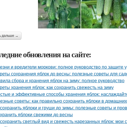
ь дальше →
ледние обновления на сайте:
езни и вредители моркови: полное руководство по защите 
реты сохранения яблок до весны: полезные советы для са
вила сбора и хранения яблок на зиму: полное руководство
реты хранения яблок: как сохранить свежесть на зиму
стые и эффективные способы хранения яблок: наслаждайте
езные советы: как правильно сохранить яблоки в домашних
 сохранить яблоки и груши до зимы: полезные советы и пр
 хранить яблоки свежими до весны
 сохранить светлый вид и свежесть нарезанных яблок: мои 