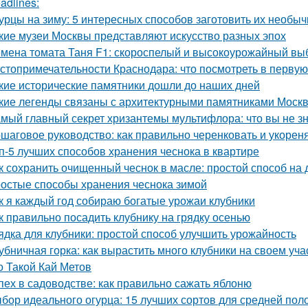
adlines:
урцы на зиму: 5 интересных способов заготовить их необыч
кие музеи Москвы представляют искусство разных эпох
мена томата Таня F1: скороспелый и высокоурожайный вы
стопримечательности Краснодара: что посмотреть в первую
кие исторические памятники дошли до наших дней
кие легенды связаны с архитектурными памятниками Моск
мый главный секрет хризантемы мультифлора: что вы не зн
шаговое руководство: как правильно черенковать и укорен
п-5 лучших способов хранения чеснока в квартире
к сохранить очищенный чеснок в масле: простой способ на
остые способы хранения чеснока зимой
к я каждый год собираю богатые урожаи клубники
к правильно посадить клубнику на грядку осенью
ядка для клубники: простой способ улучшить урожайность
убничная горка: как вырастить много клубники на своем уча
о Такой Кай Метов
пех в садоводстве: как правильно сажать яблоню
бор идеального огурца: 15 лучших сортов для средней пол