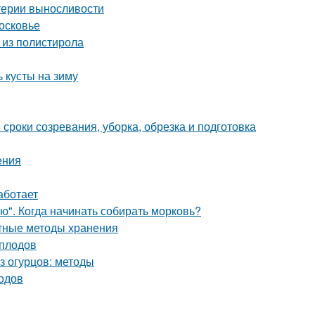
итерии выносливости
осковье
 из полистирола
 кусты на зиму
 сроки созревания, уборка, обрезка и подготовка
ения
аботает
ю". Когда начинать собирать морковь?
ртные методы хранения
 плодов
из огурцов: методы
одов