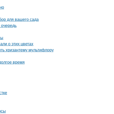
но
бор для вашего сада
 очередь
вы
али о этих цветах
ять хризантему мультифлору
 долгое время
стке
осы