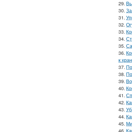
29.
Вы
30.
За
31.
Уп
32.
Ог
33.
Ко
34.
Ст
35.
Са
36.
Ко
к хра
37.
По
38.
По
39.
Во
40.
Ко
41.
Сп
42.
Ка
43.
Уб
44.
Ка
45.
Ми
46.
Ка