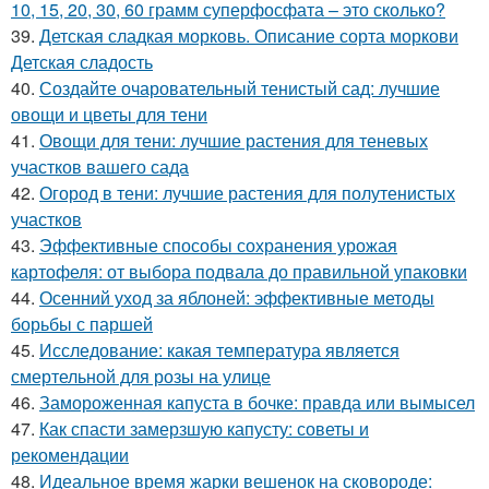
10, 15, 20, 30, 60 грамм суперфосфата – это сколько?
39.
Детская сладкая морковь. Описание сорта моркови
Детская сладость
40.
Создайте очаровательный тенистый сад: лучшие
овощи и цветы для тени
41.
Овощи для тени: лучшие растения для теневых
участков вашего сада
42.
Огород в тени: лучшие растения для полутенистых
участков
43.
Эффективные способы сохранения урожая
картофеля: от выбора подвала до правильной упаковки
44.
Осенний уход за яблоней: эффективные методы
борьбы с паршей
45.
Исследование: какая температура является
смертельной для розы на улице
46.
Замороженная капуста в бочке: правда или вымысел
47.
Как спасти замерзшую капусту: советы и
рекомендации
48.
Идеальное время жарки вешенок на сковороде: