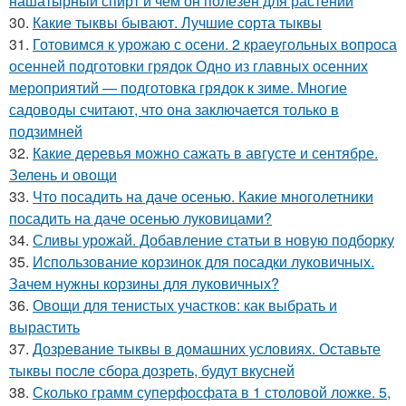
нашатырный спирт и чем он полезен для растений
30.
Какие тыквы бывают. Лучшие сорта тыквы
31.
Готовимся к урожаю с осени. 2 краеугольных вопроса
осенней подготовки грядок Одно из главных осенних
мероприятий — подготовка грядок к зиме. Многие
садоводы считают, что она заключается только в
подзимней
32.
Какие деревья можно сажать в августе и сентябре.
Зелень и овощи
33.
Что посадить на даче осенью. Какие многолетники
посадить на даче осенью луковицами?
34.
Сливы урожай. Добавление статьи в новую подборку
35.
Использование корзинок для посадки луковичных.
Зачем нужны корзины для луковичных?
36.
Овощи для тенистых участков: как выбрать и
вырастить
37.
Дозревание тыквы в домашних условиях. Оставьте
тыквы после сбора дозреть, будут вкусней
38.
Сколько грамм суперфосфата в 1 столовой ложке. 5,