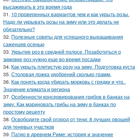
высаживать в это время года
31.
10 проверенных вариантов чем и как укрыть розы.
Надо ли укрывать розы на зиму или это делать не
обязательно?
32.
Полезные советы для успешного выращивания
саженцев осенью
33.
Укрытие роз в средней полосе. Позаботиться о
зимовке роз нужно еще во время посадки
34.
Как укрыть плетистую розу на зиму. Подготовка куста
35.
Столовая ложка удобрений сколько грамм.
36.
Как понять когда убирать морковь с грядки и что..
Значение климата и региона
37.
Особенности консервирования грибов в банках на
зиму. Как мариновать грибы на зиму в банках по
простому рецепту
38.
Освободите свой огород от тени: 8 лучших овощей
для теневых участков
39.
Патио в древнем Риме: история и значение