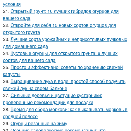
условия
21.
Открытый грунт: 10 лучших гибридов огурцов для
вашего сада
22.
Откройте для себя 15 новых сортов огурцов для
открытого грунта
23.
Лучшие сорта урожайных и неприхотливых пучковых
для домашнего сада
24.
Кустовые огурцы для открытого грунта: 6 лучших
сортов для вашего сада
25.
Просто и эффективно: советы по хранению свежей
капусты
26.
Выращивание лука в воде: простой способ получить
свежий лук на своем балконе
27.
Сильные деревья и цветущие кустарники:
проверенные рекомендации для посадки
28.
Время для сбора моркови: как выкапывать морковь в
средней полосе
29.
Огурцы резанные на зиму
30.
Осенние садоводческие рекомендации: что