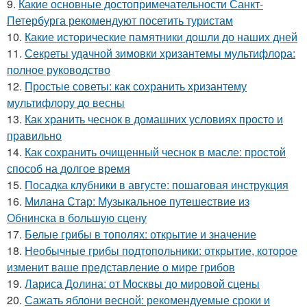
9.
Какие основные достопримечательности Санкт-
Петербурга рекомендуют посетить туристам
10.
Какие исторические памятники дошли до наших дней
11.
Секреты удачной зимовки хризантемы мультифлора:
полное руководство
12.
Простые советы: как сохранить хризантему
мультифлору до весны
13.
Как хранить чеснок в домашних условиях просто и
правильно
14.
Как сохранить очищенный чеснок в масле: простой
способ на долгое время
15.
Посадка клубники в августе: пошаговая инструкция
16.
Милана Стар: Музыкальное путешествие из
Обнинска в большую сцену
17.
Белые грибы в тополях: открытие и значение
18.
Необычные грибы подтопольники: открытие, которое
изменит ваше представление о мире грибов
19.
Лариса Долина: от Москвы до мировой сцены
20.
Сажать яблони весной: рекомендуемые сроки и