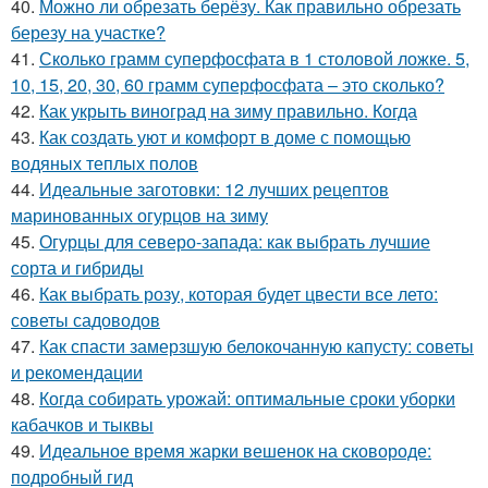
40.
Можно ли обрезать берёзу. Как правильно обрезать
березу на участке?
41.
Сколько грамм суперфосфата в 1 столовой ложке. 5,
10, 15, 20, 30, 60 грамм суперфосфата – это сколько?
42.
Как укрыть виноград на зиму правильно. Когда
43.
Как создать уют и комфорт в доме с помощью
водяных теплых полов
44.
Идеальные заготовки: 12 лучших рецептов
маринованных огурцов на зиму
45.
Огурцы для северо-запада: как выбрать лучшие
сорта и гибриды
46.
Как выбрать розу, которая будет цвести все лето:
советы садоводов
47.
Как спасти замерзшую белокочанную капусту: советы
и рекомендации
48.
Когда собирать урожай: оптимальные сроки уборки
кабачков и тыквы
49.
Идеальное время жарки вешенок на сковороде:
подробный гид