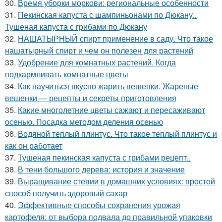
30.
Время уборки моркови: региональные особенности
31.
Пекинская капуста с шампиньонами по Дюкану..
Тушеная капуста с грибами по Дюкану
32.
НАШАТЫРНЫЙ спирт применение в саду. Что такое
нашатырный спирт и чем он полезен для растений
33.
Удобрение для комнатных растений. Когда
подкармливать комнатные цветы
34.
Как научиться вкусно жарить вешенки. Жареные
вешенки — рецепты и секреты приготовления
35.
Какие многолетние цветы сажают и пересаживают
осенью. Посадка методом деления осенью
36.
Водяной теплый плинтус. Что такое теплый плинтус и
как он работает
37.
Тушеная пекинская капуста с грибами рецепт..
38.
В тени большого дерева: история и значение
39.
Выращивание стевии в домашних условиях: простой
способ получить здоровый сахар
40.
Эффективные способы сохранения урожая
картофеля: от выбора подвала до правильной упаковки