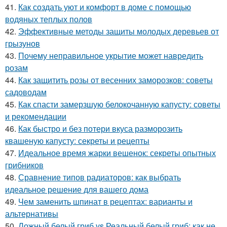
41.
Как создать уют и комфорт в доме с помощью
водяных теплых полов
42.
Эффективные методы защиты молодых деревьев от
грызунов
43.
Почему неправильное укрытие может навредить
розам
44.
Как защитить розы от весенних заморозков: советы
садоводам
45.
Как спасти замерзшую белокочанную капусту: советы
и рекомендации
46.
Как быстро и без потери вкуса разморозить
квашеную капусту: секреты и рецепты
47.
Идеальное время жарки вешенок: секреты опытных
грибников
48.
Сравнение типов радиаторов: как выбрать
идеальное решение для вашего дома
49.
Чем заменить шпинат в рецептах: варианты и
альтернативы
50.
Ложный белый гриб vs Реальный белый гриб: как не