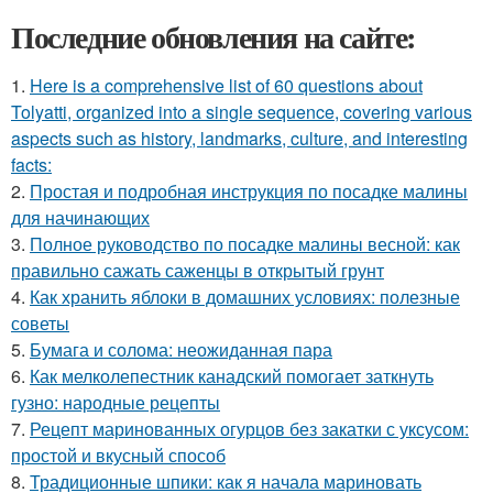
Последние обновления на сайте:
1.
Here is a comprehensive list of 60 questions about
Tolyatti, organized into a single sequence, covering various
aspects such as history, landmarks, culture, and interesting
facts:
2.
Простая и подробная инструкция по посадке малины
для начинающих
3.
Полное руководство по посадке малины весной: как
правильно сажать саженцы в открытый грунт
4.
Как хранить яблоки в домашних условиях: полезные
советы
5.
Бумага и солома: неожиданная пара
6.
Как мелколепестник канадский помогает заткнуть
гузно: народные рецепты
7.
Рецепт маринованных огурцов без закатки с уксусом:
простой и вкусный способ
8.
Традиционные шпики: как я начала мариновать