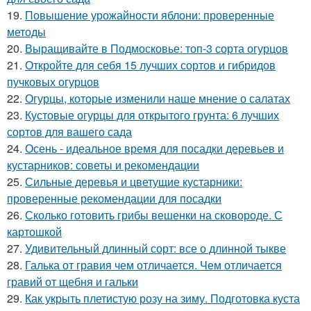
19.
Повышение урожайности яблони: проверенные
методы
20.
Выращивайте в Подмосковье: топ-3 сорта огурцов
21.
Откройте для себя 15 лучших сортов и гибридов
пучковых огурцов
22.
Огурцы, которые изменили наше мнение о салатах
23.
Кустовые огурцы для открытого грунта: 6 лучших
сортов для вашего сада
24.
Осень - идеальное время для посадки деревьев и
кустарников: советы и рекомендации
25.
Сильные деревья и цветущие кустарники:
проверенные рекомендации для посадки
26.
Сколько готовить грибы вешенки на сковороде. С
картошкой
27.
Удивительный длинный сорт: все о длинной тыкве
28.
Галька от гравия чем отличается. Чем отличается
гравий от щебня и гальки
29.
Как укрыть плетистую розу на зиму. Подготовка куста