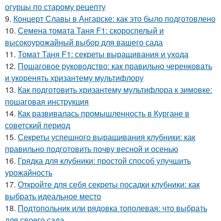
огурцы по старому рецепту
9.
Концерт Славы в Ангарске: как это было подготовлено
10.
Семена томата Таня F1: скороспелый и
высокоурожайный выбор для вашего сада
11.
Томат Таня F1: секреты выращивания и ухода
12.
Пошаговое руководство: как правильно черенковать
и укоренять хризантему мультифлору
13.
Как подготовить хризантему мультифлора к зимовке:
пошаговая инструкция
14.
Как развивалась промышленность в Кургане в
советский период
15.
Секреты успешного выращивания клубники: как
правильно подготовить почву весной и осенью
16.
Грядка для клубники: простой способ улучшить
урожайность
17.
Откройте для себя секреты посадки клубники: как
выбрать идеальное место
18.
Подтопольник или рядовка тополевая: что выбрать
для своего сада