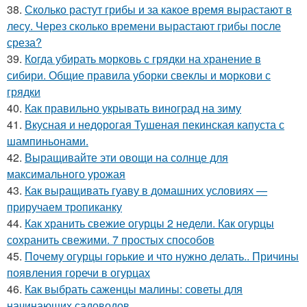
38.
Сколько растут грибы и за какое время вырастают в
лесу. Через сколько времени вырастают грибы после
среза?
39.
Когда убирать морковь с грядки на хранение в
сибири. Общие правила уборки свеклы и моркови с
грядки
40.
Как правильно укрывать виноград на зиму
41.
Вкусная и недорогая Тушеная пекинская капуста с
шампиньонами.
42.
Выращивайте эти овощи на солнце для
максимального урожая
43.
Как выращивать гуаву в домашних условиях —
приручаем тропиканку
44.
Как хранить свежие огурцы 2 недели. Как огурцы
сохранить свежими. 7 простых способов
45.
Почему огурцы горькие и что нужно делать.. Причины
появления горечи в огурцах
46.
Как выбрать саженцы малины: советы для
начинающих садоводов