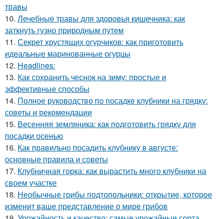
травы
10.
Лечебные травы для здоровья кишечника: как
заткнуть гузно природным путем
11.
Секрет хрустящих огурчиков: как приготовить
идеальные маринованные огурцы
12.
Headlines:
13.
Как сохранить чеснок на зиму: простые и
эффективные способы
14.
Полное руководство по посадке клубники на грядку:
советы и рекомендации
15.
Весенняя земляника: как подготовить грядку для
посадки осенью
16.
Как правильно посадить клубнику в августе:
основные правила и советы
17.
Клубничная горка: как вырастить много клубники на
своем участке
18.
Необычные грибы подтопольники: открытие, которое
изменит ваше представление о мире грибов
19.
Урожайность и качество: самые урожайные сорта