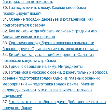
бактериальная пятнистость
30.
Газ подключить к дому. Какими способами
газифицируют дома?
31.
Осенние посадки деревьев и кустарников: как
подготовиться к сезону
32.
Как понять когда убирать морковь с грядки и что..
Значение климата и региона
33.
Органические удобрения показаны жимолости
больше других. Органические комплексные составы
34.
Китайская капуста с грибами рецепт. Салат из
пекинской капусты с грибами
35.
Грибы с овощами на зиму. Ингредиенты
36.
Готовимся к урожаю с осени. 2 краеугольных вопроса
осенней подготовки грядок Одно из главных осенних
мероприятий — подготовка грядок к зиме. Многие
садоводы считают, что она заключается только в
подзимней
37.
Что сажать в сентябре на даче. Добавление статьи в
новую подборку