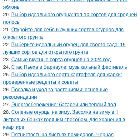
яблонь
20.
Выбор идеального огурца: топ-10 сортов для средней
полосы
21.
Откройте для себя 5 лучших сортов огурцов для
открытого грунта
22.
Выберите идеальный огурец для своего сада: 15
лучших сортов для открытого грунта
23.
Самые вкусные сорта огурцов на 2024 год
24.
Стас Пьеха в Барнауле: музыкальный фестиваль
25.
Выбор идеального сорта картофеля для жарки:
проверенные рецепты и советы
26.
Посадка и уход за растениями: основные
рекомендации
27.
Энергосбережение: батареи или теплый пол
28.
Соленые огурцы на зиму. Засолка на зиму в 1
литровых банках горячим способом, для хранения в
квартире
29.
Пятнистость на листьях помидоров. Черная