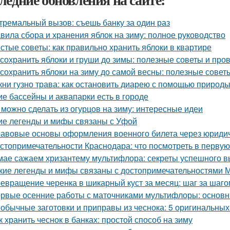
тремальный вызов: съешь банку за один раз
вила сбора и хранения яблок на зиму: полное руководство
стые советы: как правильно хранить яблоки в квартире
 сохранить яблоки и груши до зимы: полезные советы и пр
 сохранить яблоки на зиму до самой весны: полезные сове
кни гузно трава: как остановить диарею с помощью природ
ие бассейны и аквапарки есть в городе
 можно сделать из огурцов на зиму: интересные идеи
ие легенды и мифы связаны с Уфой
авовые основы оформления военного билета через юриди
стопримечательности Краснодара: что посмотреть в первую
мае сажаем хризантему мультифлора: секреты успешного 
кие легенды и мифы связаны с достопримечательностями 
евращение черенка в шикарный куст за месяц: шаг за шаго
рвые осенние работы с маточниками мультифлоры: основн
обычные заготовки и приправы из чеснока: 5 оригинальных
к хранить чеснок в банках: простой способ на зиму