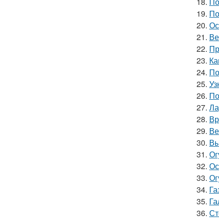
18.
По
19.
По
20.
Ос
21.
Ве
22.
Пр
23.
Ка
24.
По
25.
Уз
26.
По
27.
Ла
28.
Вр
29.
Ве
30.
Вы
31.
Ог
32.
Ос
33.
Ог
34.
Га
35.
Га
36.
Ст