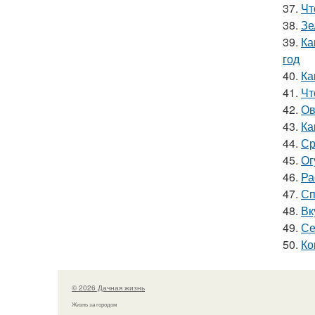
37.
Чт
38.
Зе
39.
Ка
год
40.
Ка
41.
Чт
42.
Ов
43.
Ка
44.
Ср
45.
Ог
46.
Ра
47.
Сп
48.
Вк
49.
Се
50.
Ко
© 2026 Дачная жизнь
Жизнь за городом