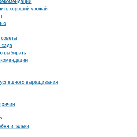
 рекомендации
учить хороший урожай
нт
нью
 советы
 сада
но выбирать
екомендации
ля успешного выращивания
причин
?
ебня и гальки