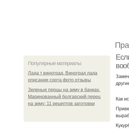
Пра
Если
Популярные материалы
воо
Лада т виноград. Виноград лада
Замеч
описание сорта фото отзывы
други
Зеленые перцы на зиму в банках.
Маринованный болгарский перец
Как и
на зиму: 11 рецептов заготовки
Привк
выраб
Кукур