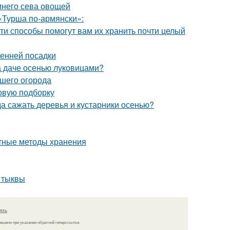
имнего сева овощей
«Турша по-армянски»:
ти способы помогут вам их хранить почти целый
сенней посадки
на даче осенью луковицами?
ашего огорода
овую подборку
да сажать деревья и кустарники осенью?
ртные методы хранения
и тыквы
язь
решено при указании обратной гиперссылки.