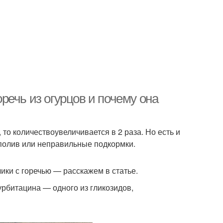
оречь из огурцов и почему она
 то количествоувеличивается в 2 раза. Но есть и
полив или неправильные подкормки.
чики с горечью — расскажем в статье.
рбитацина — одного из гликозидов,