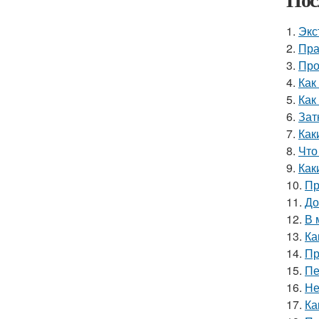
1.
Экс
2.
Пра
3.
Про
4.
Как
5.
Как
6.
Зат
7.
Как
8.
Что
9.
Как
10.
Пр
11.
До
12.
В 
13.
Ка
14.
Пр
15.
Пе
16.
Не
17.
Ка