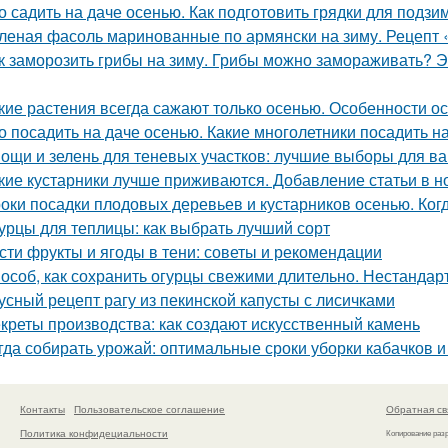
о садить на даче осенью. Как подготовить грядки для подз
леная фасоль маринованные по армянски на зиму. Рецепт 
к заморозить грибы на зиму. Грибы можно замораживать? Э
кие растения всегда сажают только осенью. Особенности о
о посадить на даче осенью. Какие многолетники посадить 
ощи и зелень для теневых участков: лучшие выборы для в
кие кустарники лучше приживаются. Добавление статьи в н
оки посадки плодовых деревьев и кустарников осенью. Ког
урцы для теплицы: как выбрать лучший сорт
сти фрукты и ягоды в тени: советы и рекомендации
особ, как сохранить огурцы свежими длительно. Нестанда
усный рецепт рагу из пекинской капусты с лисичками
креты производства: как создают искусственный камень
гда собирать урожай: оптимальные сроки уборки кабачков 
Контакты
Пользовательское соглашение
Обратная св
Политика конфидециальности
Копирование раз