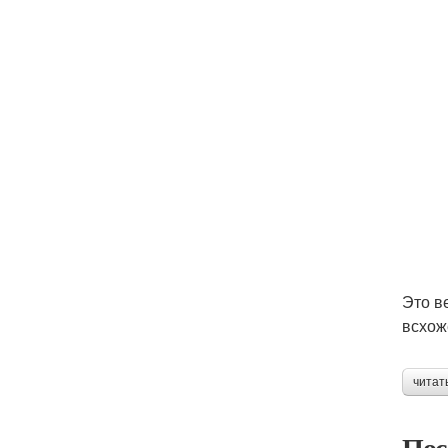
Это в
всхож
читат
Пос