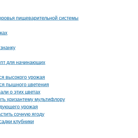
здоровья пищеварительной системы
ках
изнанку
епт для начинающих
ся высокого урожая
ься пышного цветения
али о этих цветах
ять хризантему мультифлору
ледующего урожая
астить сочную ягоду
садки клубники