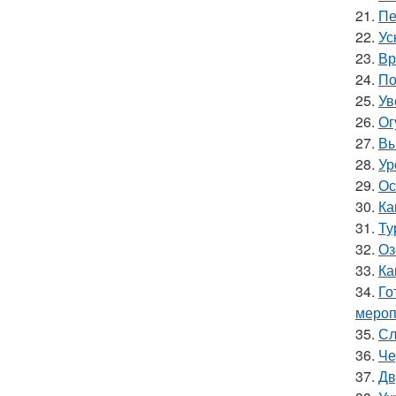
21.
Пе
22.
Ус
23.
Вр
24.
По
25.
Ув
26.
Ог
27.
Вы
28.
Ур
29.
Ос
30.
Ка
31.
Ту
32.
Оз
33.
Ка
34.
Го
мероп
35.
Сл
36.
Че
37.
Дв