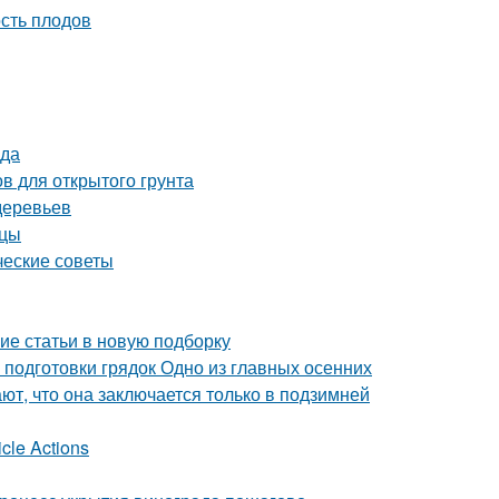
сть плодов
ода
в для открытого грунта
деревьев
нцы
ческие советы
ие статьи в новую подборку
 подготовки грядок Одно из главных осенних
ют, что она заключается только в подзимней
cle Actions