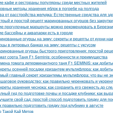
ие кафе и рестораны популярны среди местных жителей
овные методы хранения яблок в погребе на полгода
ва от расстройства желудка: Естественные средства для 
трый и простой рецепт маринованных огурцов без закрутки
ие прогулочные маршруты можно рекомендовать в Березни
ие бассейны и аквапарки есть в городе
инованные огурцы на зиму: секреты и рецепты от кухни на
рцы в литровых банках на зиму: рецепты с уксусом
ринованные огурцы быстрого приготовления: простой рец
мат сорта Таня F1 Seminis: особенности и преимущества
мена томата детерминантного таня F1 SEMINIS: как добить
креты осенней посадки хризантем мультифлора: как добит
мый главный секрет хризантемы мультифлора: что вы не зн
шаговое руководство: как правильно черенковать и укорен
креты хранения чеснока: как сохранить его свежесть до с
лный гид по подготовке почвы и посадке клубники: как выр
учшите свой сад: простой способ подготовить грядку для по
к правильно подготовить грядку под клубнику в августе
о Такой Кай Метов