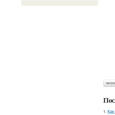
читат
Пос
1.
Как