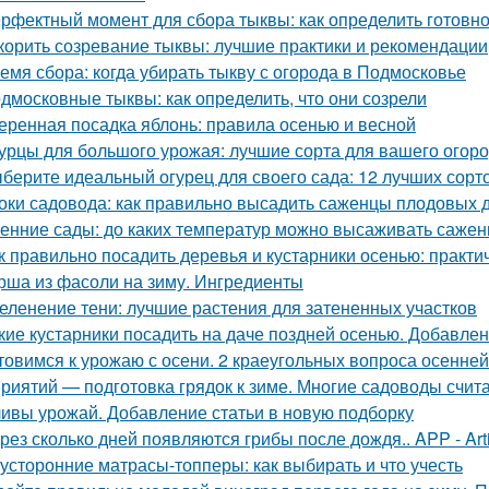
рфектный момент для сбора тыквы: как определить готовно
корить созревание тыквы: лучшие практики и рекомендации
емя сбора: когда убирать тыкву с огорода в Подмосковье
дмосковные тыквы: как определить, что они созрели
еренная посадка яблонь: правила осенью и весной
урцы для большого урожая: лучшие сорта для вашего огор
берите идеальный огурец для своего сада: 12 лучших сорто
оки садовода: как правильно высадить саженцы плодовых 
енние сады: до каких температур можно высаживать саже
к правильно посадить деревья и кустарники осенью: практи
рша из фасоли на зиму. Ингредиенты
еленение тени: лучшие растения для затененных участков
кие кустарники посадить на даче поздней осенью. Добавлен
товимся к урожаю с осени. 2 краеугольных вопроса осенней
риятий — подготовка грядок к зиме. Многие садоводы счита
ивы урожай. Добавление статьи в новую подборку
рез сколько дней появляются грибы после дождя.. APP - Arti
усторонние матрасы-топперы: как выбирать и что учесть