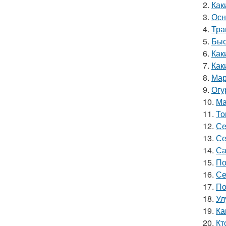
2.
Как
3.
Осн
4.
Тра
5.
Быс
6.
Как
7.
Как
8.
Мар
9.
Огу
10.
Ма
11.
То
12.
Се
13.
Се
14.
Са
15.
По
16.
Се
17.
По
18.
Ул
19.
Ка
20.
Кт