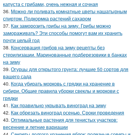
капуста с грибами, очень нежная и сочная
36.
Можно ли поливать комнатные цветы нашатырным
спиртом. Подкормка растений сахаром
37.
Как заморозить грибы на зиму. Грибы можно
замораживать? Эти способы помогут вам их хранить
почти целый год
38.
Консервация грибов на зиму рецепты без
стерилизации. Маринованные подберезовики в банках
на зиму
39.
Огурцы для открытого грунта: лучшие 50 сортов для
вашего сада
40.
Когда убирать морковь с грядки на хранение в
сибири. Общие правила уборки свеклы и моркови с
грядки
41.
Как правильно укрывать виноград на зиму
42.
Как обрезать виноград осенью. Сроки проведения
43.
Оптимальные растения для тенистых участков:
весенние и летние вариации
44.
Секреты долгого хранения яблок: полезные советы и