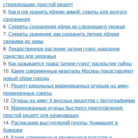
стерилизации: простой рецепт
5.
Как и где хранить яблоки зимой: советы для долгого
сохранения
6.
Секреты сохранения яблок до следующего урожая
7.
Секреты хранения: как сохранить летние яблоки
свежими до зимы
8.
Лекарственное растение заткни гузно: народное
средство для здоровья
9.
Как называется трава 'заткни гузно': раскрытие тайны
10.
Какие современные кварталы Москвы представляют
новый облик города
11.
Рецепт идеальных маринованных огурцов на зиму:
проверенные советы
12.
Огурцы на зиму: 5 вкусных рецептов с фотографиями
13.
Маринованные огурцы быстрого приготовления:
простой рецепт для начинающих
14.
Расписание выступлений группы 'Анимация' в
Коврове
15.
Какие современные тенденции в культуре и