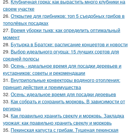
25.
Клубничная горка: как вырастить много клубники на
своем участке
26.
Открытие для грибников: топ 5 съедобных грибов в
тополёвых посадках
27.
Время уборки тыкв: как определить оптимальный
момент
28.
Бутырка в Братске: расписание концертов и новости
29.
Выбор идеального огурца: 15 лучших сортов для
средней полосы
30.
Осень - идеальное время для посадки деревьев и
кустарников: советы и рекомендации
31.
Внутрипольные конвекторы водяного отопления:
принцип действия и преимущества
32.
Осень: идеальное время для посадки деревьев
33.
Как собрать и сохранить морковь. В зависимости от
региона
34.
Как правильно хранить свеклу и морковь. Закладка
урожая: как правильно хранить свеклу и морковь
35.
Пекинская капуста с грибам. Тушеная пекинская