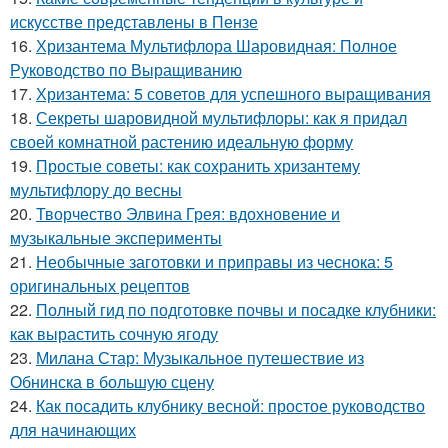
искусстве представлены в Пензе
16.
Хризантема Мультифлора Шаровидная: Полное
Руководство по Выращиванию
17.
Хризантема: 5 советов для успешного выращивания
18.
Секреты шаровидной мультифлоры: как я придал
своей комнатной растению идеальную форму
19.
Простые советы: как сохранить хризантему
мультифлору до весны
20.
Творчество Элвина Грея: вдохновение и
музыкальные эксперименты
21.
Необычные заготовки и приправы из чеснока: 5
оригинальных рецептов
22.
Полный гид по подготовке почвы и посадке клубники:
как вырастить сочную ягоду
23.
Милана Стар: Музыкальное путешествие из
Обнинска в большую сцену
24.
Как посадить клубнику весной: простое руководство
для начинающих