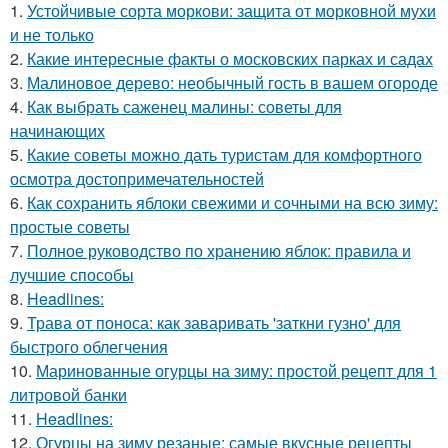
1.
Устойчивые сорта моркови: защита от морковной мухи
и не только
2.
Какие интересные факты о московских парках и садах
3.
Малиновое дерево: необычный гость в вашем огороде
4.
Как выбрать саженец малины: советы для
начинающих
5.
Какие советы можно дать туристам для комфортного
осмотра достопримечательностей
6.
Как сохранить яблоки свежими и сочными на всю зиму:
простые советы
7.
Полное руководство по хранению яблок: правила и
лучшие способы
8.
Headlines:
9.
Трава от поноса: как заваривать 'заткни гузно' для
быстрого облегчения
10.
Маринованные огурцы на зиму: простой рецепт для 1
литровой банки
11.
Headlines:
12.
Огурцы на зиму резаные: самые вкусные рецепты