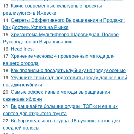
13.
Какие современные культурные проекты
реализуются в Ижевске
14.
Секреты Эффективного Выращивания и Продажи:
Как Достичь Успеха на Рынке
15.
Хризантема Мультифлора Шаровидная: Полное
Руководство по Выращиванию
16.
Headlines:
17.
Хранение чеснока: 4 проверенных метода для
вашего огорода
18.
Как правильно посадить клубнику на грядку осенью
19.
Улучшите свой сад: подготовить грядку для осенней
посадки клубники
20.
Самые эффективные методы выращивания
саженцев яблони
21.
Выращивайте большие огурцы: ТОП-3 и еще 37
сортов для открытого грунта
22.
Выбор идеального огурца: 15 лучших сортов для
средней полосы