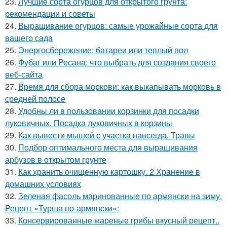
23.
Лучшие сорта огурцов для открытого грунта:
рекомендации и советы
24.
Выращивание огурцов: самые урожайные сорта для
вашего сада
25.
Энергосбережение: батареи или теплый пол
26.
Фубаг или Ресана: что выбрать для создания своего
веб-сайта
27.
Время для сбора моркови: как выкапывать морковь в
средней полосе
28.
Удобны ли в пользовании корзинки для посадки
луковичных. Посадка луковичных в корзины
29.
Как вывести мышей с участка навсегда. Травы
30.
Подбор оптимального места для выращивания
арбузов в открытом грунте
31.
Как хранить очищенную картошку. 2 Хранение в
домашних условиях
32.
Зеленая фасоль маринованные по армянски на зиму.
Рецепт «Турша по-армянски»:
33.
Консервированные жареные грибы вкусный рецепт..