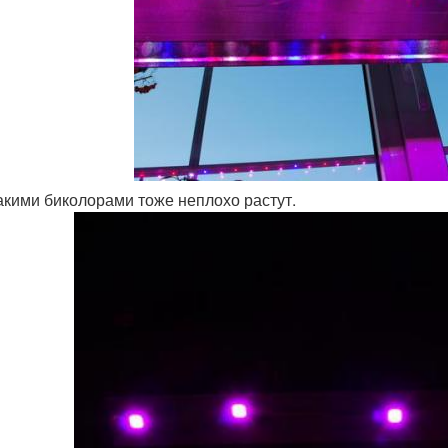
акими биколорами тоже неплохо растут.