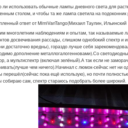
 ли использовать обычные лампы дневного света для расте
енным столом, и чтобы та же лампа светила на подоконник 
пленный ответ от MimiVanTango
(Михаил Таулин, Ильинский 
им многолетним наблюдениям и опытам, так называемые ла
нтов досвечивания рассады, слишком однобокий спектр и ин
они достаточно вредны), гораздо лучше себя зарекомендова
одимо дополнение металлогалогенновами).Со светодиодны
ор, а мультиспектр (включая зелёный).А так если не замора
чивать(лучше чем ничего).Начинал с люмок-сейчас нет ни од
 перешёл(сейчас пока ещё использую), но почти полность
 собираю сам, спектр стараюсь подобрать более широкий.