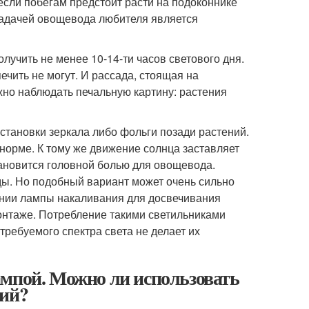
 если побегам предстоит расти на подоконнике
 задачей овощевода любителя является
учить не менее 10-14-ти часов светового дня.
ечить не могут. И рассада, стоящая на
ожно наблюдать печальную картину: растения
становки зеркала либо фольги позади растений.
 норме. К тому же движение солнца заставляет
ановится головной болью для овощевода.
ы. Но подобный вариант может очень сильно
ании лампы накаливания для досвечивания
онтаже. Потребление такими светильниками
требуемого спектра света не делает их
ампой. Можно ли использовать
ний?