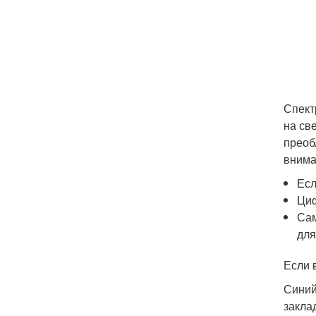
Спект
на св
преоб
внима
Есл
Циф
Сам
для
Если 
Синий
закла