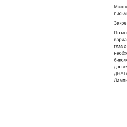
Можно
письм
Закре
По мо
вариа
глаз 
необх
бикол
досве
ДНАТы
Лампы