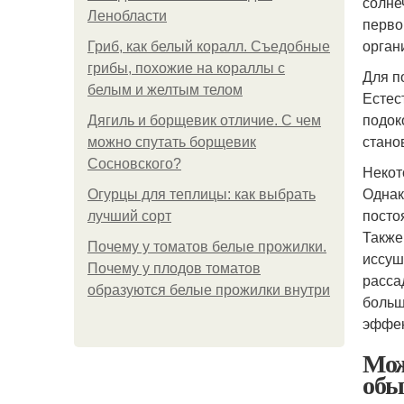
солне
Ленобласти
перво
орган
Гриб, как белый коралл. Съедобные
грибы, похожие на кораллы с
Для п
белым и желтым телом
Естес
подок
Дягиль и борщевик отличие. С чем
стано
можно спутать борщевик
Сосновского?
Некот
Однак
Огурцы для теплицы: как выбрать
посто
лучший сорт
Также
Почему у томатов белые прожилки.
иссуш
Почему у плодов томатов
расса
образуются белые прожилки внутри
больш
эффек
Мож
обы