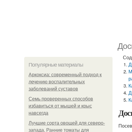
Дос
Сод
Д
Популярные материалы
М
Аркоксиа: современный подход к
р
лечению воспалительных
К
заболеваний суставов
Д
Семь проверенных способов
К
избавиться от мышей и крыс
Дос
навсегда
Лучшие сорта овощей для северо-
Посев
запада. Ранние томаты для