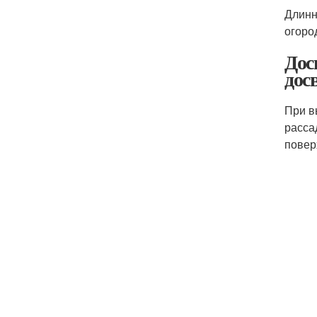
Длинн
огоро
Дос
дос
При в
расса
повер