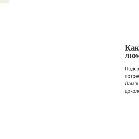
Как
люм
Подсв
потре
Лампы
цокол