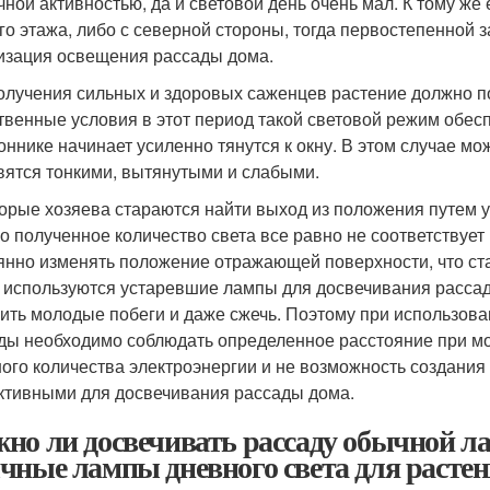
чной активностью, да и световой день очень мал. К тому же
го этажа, либо с северной стороны, тогда первостепенной
изация освещения рассады дома.
олучения сильных и здоровых саженцев растение должно пол
твенные условия в этот период такой световой режим обесп
оннике начинает усиленно тянутся к окну. В этом случае м
вятся тонкими, вытянутыми и слабыми.
орые хозяева стараются найти выход из положения путем у
о полученное количество света все равно не соответствует
янно изменять положение отражающей поверхности, что ст
 используются устаревшие лампы для досвечивания рассад
ить молодые побеги и даже сжечь. Поэтому при использов
ды необходимо соблюдать определенное расстояние при м
ого количества электроэнергии и не возможность создания 
тивными для досвечивания рассады дома.
но ли досвечивать рассаду обычной л
чные лампы дневного света для расте