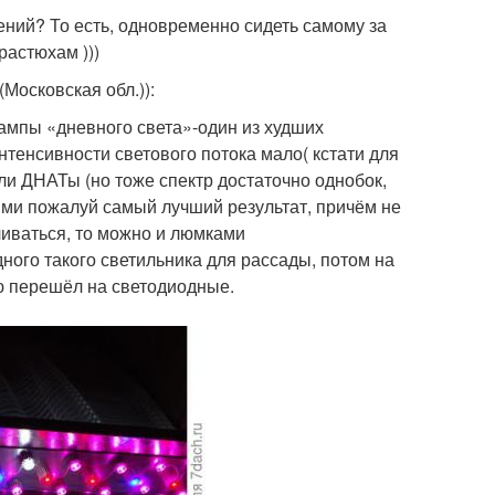
ний? То есть, одновременно сидеть самому за
растюхам )))
(Московская обл.))
:
мпы «дневного света»-один из худших
тенсивности светового потока мало( кстати для
ли ДНАТы (но тоже спектр достаточно однобок,
ми пожалуй самый лучший результат, причём не
чиваться, то можно и люмками
ного такого светильника для рассады, потом на
ю перешёл на светодиодные.