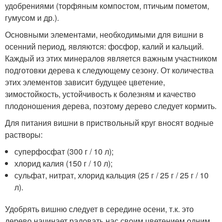
удобрениями (торфяным компостом, птичьим пометом,
гумусом и др.).
Основными элементами, необходимыми для вишни в
осенний период, являются: фосфор, калий и кальций.
Каждый из этих минералов является важным участником
подготовки дерева к следующему сезону. От количества
этих элементов зависит будущее цветение,
зимостойкость, устойчивость к болезням и качество
плодоношения дерева, поэтому дерево следует кормить.
Для питания вишни в приствольный круг вносят водные
растворы:
суперфосфат (300 г / 10 л);
хлорид калия (150 г / 10 л);
сульфат, нитрат, хлорид кальция (25 г / 25 г / 25 г / 10
л).
Удобрять вишню следует в середине осени, т.к. это
дерево начинает радовать нас своим цветением одним