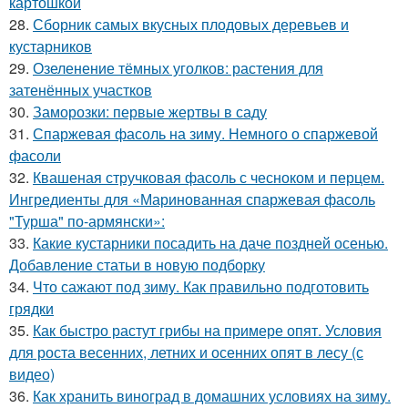
картошкой
28.
Сборник самых вкусных плодовых деревьев и
кустарников
29.
Озеленение тёмных уголков: растения для
затенённых участков
30.
Заморозки: первые жертвы в саду
31.
Спаржевая фасоль на зиму. Немного о спаржевой
фасоли
32.
Квашеная стручковая фасоль с чесноком и перцем.
Ингредиенты для «Маринованная спаржевая фасоль
"Турша" по-армянски»:
33.
Какие кустарники посадить на даче поздней осенью.
Добавление статьи в новую подборку
34.
Что сажают под зиму. Как правильно подготовить
грядки
35.
Как быстро растут грибы на примере опят. Условия
для роста весенних, летних и осенних опят в лесу (с
видео)
36.
Как хранить виноград в домашних условиях на зиму.