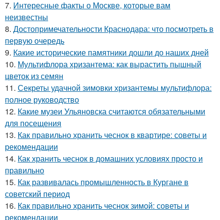
7.
Интересные факты о Москве, которые вам
неизвестны
8.
Достопримечательности Краснодара: что посмотреть в
первую очередь
9.
Какие исторические памятники дошли до наших дней
10.
Мультифлора хризантема: как вырастить пышный
цветок из семян
11.
Секреты удачной зимовки хризантемы мультифлора:
полное руководство
12.
Какие музеи Ульяновска считаются обязательными
для посещения
13.
Как правильно хранить чеснок в квартире: советы и
рекомендации
14.
Как хранить чеснок в домашних условиях просто и
правильно
15.
Как развивалась промышленность в Кургане в
советский период
16.
Как правильно хранить чеснок зимой: советы и
рекомендации