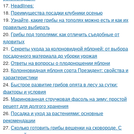
17.
Headlines:
18.
Преимущества посадки клубники осенью
19.
Узнайте, какие грибы на тополях можно есть и как их
правильно выбирать
20.
Грибы под тополями: как отличить съедобные от
ядовитых
21.
Секреты ухода за колоновидной яблоней: от выбора
посадочного материала до уборки урожая
22.
Ответы на вопросы о плодоношении яблони
23.
Колонновидная яблоня сорта Президент: свойства и
характеристики
24.
Быстрое развитие грибов опята в лесу за сутки:
факторы и условия
25.
Маринованная стручковая фасоль на зиму: простой
рецепт для долгого хранения
26.
Посадка и уход за растениями: основные
рекомендации
27.
Сколько готовить грибы вешенки на сковороде. С