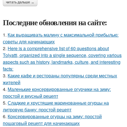
читать дальше →
Последние обновления на сайте:
1.
Как выращивать малину с максимальной прибылью:
советы для начинающих
2.
Here is a comprehensive list of 60 questions about
Tolyatti, organized into a single sequence, covering various
aspects such as history, landmarks, culture, and interesting
facts:
3.
Какие кафе и рестораны популярны среди местных
жителей
4.
Маленькие консервированные огурчики на зиму:
простой и вкусный рецепт
5.
Сладкие и хрустящие маринованные огурцы на
литровую банку: простой рецепт
6.
Консервированные огурцы на зиму: простой
пошаговый рецепт для начинающих