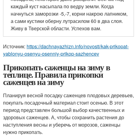
каждый куст насыпала по ведру земли. Когда
начнуться заморозки -5,-7, корни накрою лапником,
а сами кустики оберну лутрасилом 60 в два слоя.
Живу в Тверской области. Успехов вам.
Источник:
https://dachnayazhizn.info/novosti/kak-prikopat-
yablonyu-osenyu-osenniy-prikop-sazhencev
Прикопать саженцы на зиму в
теплице. Правила прикопки
саженцев на зиму
Планируя весной посадку саженцев плодовых деревьев,
покупать посадочный материал стоит осенью. В этот
период представлен большой выбор качественных и
здоровых саженцев. А, чтобы сохранить растения до
наступления весны и уберечь от морозов, саженцы
нужно прикопать.