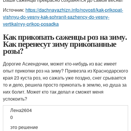
Источник:
https://dachnayazhizn.info/novosti/kak-prikopat-
vishnyu-do-vesny-kak-sohranit-sazhency-do-vesny-
vertikalnyy-prikop-posadka
Как прикопать саженцы роз на зиму.
Как перенесут зиму прикопанные
розы?
Дорогие Асиендочки, может кто-нибудь из вас имеет
опыт прикопки роз на зиму? Привезла из Краснодарского
края 23 куста роз, но сажать уже поздно, снег срывается
то и дело, решила просто прикопать в землю, но душа за
них болит. Может кто так делал и сможет меня
успокоить?
Лена2604
0
это решение