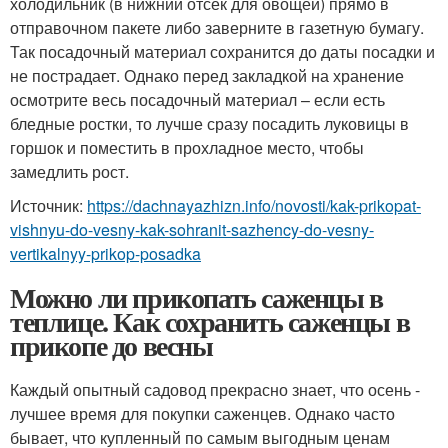
холодильник (в нижний отсек для овощей) прямо в
отправочном пакете либо заверните в газетную бумагу.
Так посадочный материал сохранится до даты посадки и
не пострадает. Однако перед закладкой на хранение
осмотрите весь посадочный материал – если есть
бледные ростки, то лучше сразу посадить луковицы в
горшок и поместить в прохладное место, чтобы
замедлить рост.
Источник:
https://dachnayazhizn.info/novosti/kak-prikopat-
vishnyu-do-vesny-kak-sohranit-sazhency-do-vesny-
vertikalnyy-prikop-posadka
Можно ли прикопать саженцы в
теплице. Как сохранить саженцы в
прикопе до весны
Каждый опытный садовод прекрасно знает, что осень -
лучшее время для покупки саженцев. Однако часто
бывает, что купленный по самым выгодным ценам