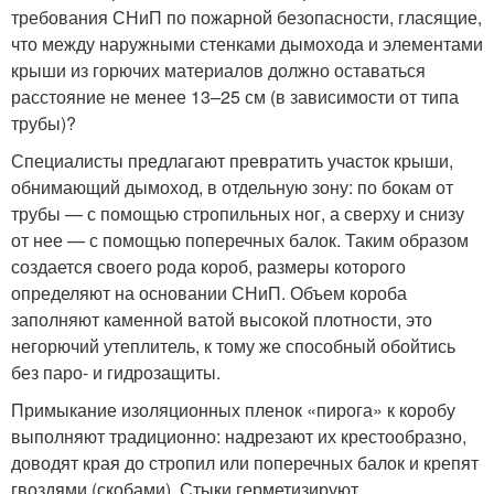
требования СНиП по пожарной безопасности, гласящие,
что между наружными стенками дымохода и элементами
крыши из горючих материалов должно оставаться
расстояние не менее 13–25 см (в зависимости от типа
трубы)?
Специалисты предлагают превратить участок крыши,
обнимающий дымоход, в отдельную зону: по бокам от
трубы — с помощью стропильных ног, а сверху и снизу
от нее — с помощью поперечных балок. Таким образом
создается своего рода короб, размеры которого
определяют на основании СНиП. Объем короба
заполняют каменной ватой высокой плотности, это
негорючий утеплитель, к тому же способный обойтись
без паро- и гидрозащиты.
Примыкание изоляционных пленок «пирога» к коробу
выполняют традиционно: надрезают их крестообразно,
доводят края до стропил или поперечных балок и крепят
гвоздями (скобами). Стыки герметизируют