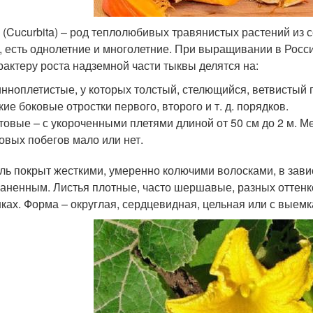
 (Cucurbita) – род теплолюбивых травянистых растений из
, есть однолетние и многолетние. При выращивании в Росс
рактеру роста надземной части тыквы делятся на:
нноплетистые, у которых толстый, стелющийся, ветвистый г
кие боковые отростки первого, второго и т. д. порядков.
товые – с укороченными плетями длиной от 50 см до 2 м. М
овых побегов мало или нет.
ль покрыт жесткими, умеренно колючими волосками, в зави
раненным. Листья плотные, часто шершавые, разных оттенк
ках. Форма – округлая, сердцевидная, цельная или с выемк