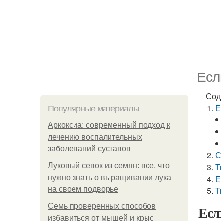
Есл
Сод
Е
Популярные материалы
Аркоксиа: современный подход к
лечению воспалительных
заболеваний суставов
С
Луковый севок из семян: все, что
Т
нужно знать о выращивании лука
Е
на своем подворье
Т
Семь проверенных способов
Есл
избавиться от мышей и крыс