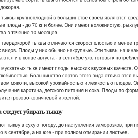
рдокорая.
 тыквы крупноплодной в большинстве своем являются сред
ые плоды - до 70 кг и более. Они имеют волокнистую, рыхл
тва в течение 10 месяцев.
 твердокорой тыквы отличаются скороспелостью и менее тр
х видов. Плоды у них обычно некрупные. Эти тыквы начинаю
аются и в конце августа - в сентябре уже готовы к потребле
 мускатных тыкв имеют плоды высоких вкусовых качеств. О
любивостью. Большинство сортов этого вида отличаются 
твом мякоти, высокой урожайностью и лежкостью плодов. 
олучения каротина, детского питания и сока. Плоды по фор
вится розово-коричневой и желтой.
а следует убирать тыкву
ют тыкву в сухую погоду, до наступления заморозков, при
о в сентябре, а на юге - при полном отмирании листьев.