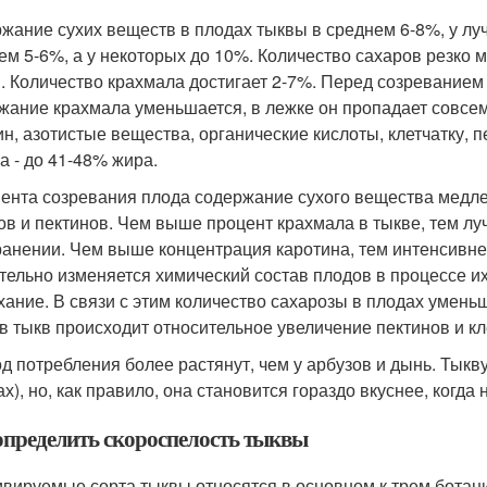
жание сухих веществ в плодах тыквы в среднем 6-8%, у луч
ем 5-6%, а у некоторых до 10%. Количество сахаров резко 
. Количество крахмала достигает 2-7%. Перед созреванием 
жание крахмала уменьшается, в лежке он пропадает совсе
ин, азотистые вещества, органические кислоты, клетчатку, 
а - до 41-48% жира.
ента созревания плода содержание сухого вещества медле
ов и пектинов. Чем выше процент крахмала в тыкве, тем лу
ранении. Чем выше концентрация каротина, тем интенсивне
тельно изменяется химический состав плодов в процессе их
хание. В связи с этим количество сахарозы в плодах умень
в тыкв происходит относительное увеличение пектинов и кл
д потребления более растянут, чем у арбузов и дынь. Тыкв
х), но, как правило, она становится гораздо вкуснее, когда
определить скороспелость тыквы
ивируемые сорта тыквы относятся в основном к трем ботан