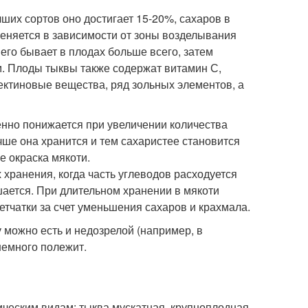
ших сортов оно достигает 15-20%, сахаров в
меняется в зависимости от зоны возделывания
его бывает в плодах больше всего, затем
м. Плоды тыквы также содержат витамин С,
пектиновые вещества, ряд зольных элементов, а
нно понижается при увеличении количества
чше она хранится и тем сахаристее становится
е окраска мякоти.
 хранения, когда часть углеводов расходуется
шается. При длительном хранении в мякоти
етчатки за счет уменьшения сахаров и крахмала.
у можно есть и недозрелой (например, в
 немного полежит.
ическим видам: тыква мускатная, крупноплодная