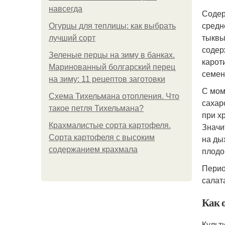
навсегда
Содер
средн
Огурцы для теплицы: как выбрать
тыквы
лучший сорт
содер
Зеленые перцы на зиму в банках.
карот
Маринованный болгарский перец
семен
на зиму: 11 рецептов заготовки
С мом
Схема Тихельмана отопления. Что
сахар
такое петля Тихельмана?
при х
Крахмалистые сорта картофеля.
Значи
Сорта картофеля с высоким
на ды
содержанием крахмала
плодо
Перио
салата
Как 
Культ