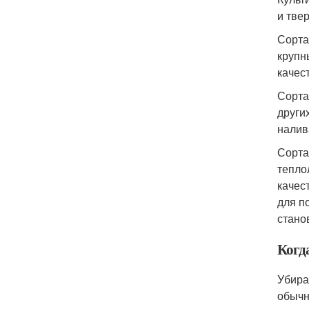
и тве
Сорта
крупн
качес
Сорта
други
налив
Сорта
тепло
качес
для п
стано
Когд
Убира
обычн