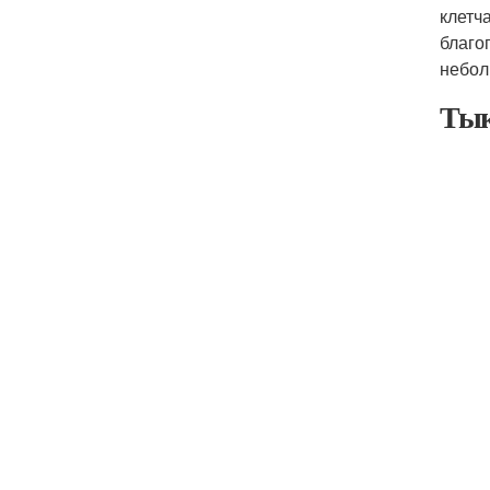
клетч
благо
небол
Тык