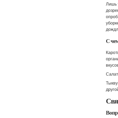
Лишь 
дозре
опроб
уборк
дождл
С че
Карот
орган
вкусо
Салат
Тыкву
друго
Свя
Вопро