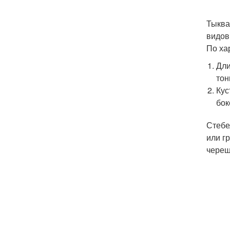
Тыква
видов
По ха
Дли
тон
Кус
бок
Стебе
или г
череш