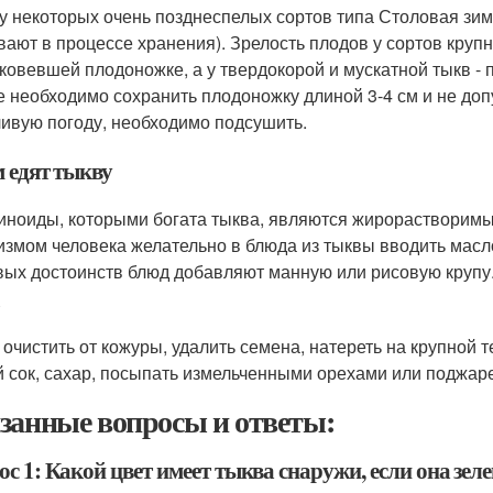
у некоторых очень позднеспелых сортов типа Столовая зи
вают в процессе хранения). Зрелость плодов у сортов кру
ковевшей плодоножке, а у твердокорой и мускатной тыкв - 
е необходимо сохранить плодоножку длиной 3-4 см и не до
ивую погоду, необходимо подсушить.
м едят тыкву
иноиды, которыми богата тыква, являются жирорастворимы
измом человека желательно в блюда из тыквы вводить мас
вых достоинств блюд добавляют манную или рисовую крупу
 очистить от кожуры, удалить семена, натереть на крупной 
й сок, сахар, посыпать измельченными орехами или подж
занные вопросы и ответы:
с 1: Какой цвет имеет тыква снаружи, если она зел