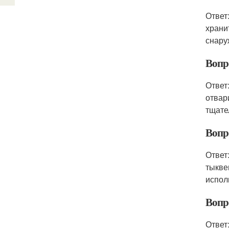
Ответ
храни
снару
Вопр
Ответ
отвар
тщате
Вопр
Ответ
тыкве
испол
Вопр
Ответ