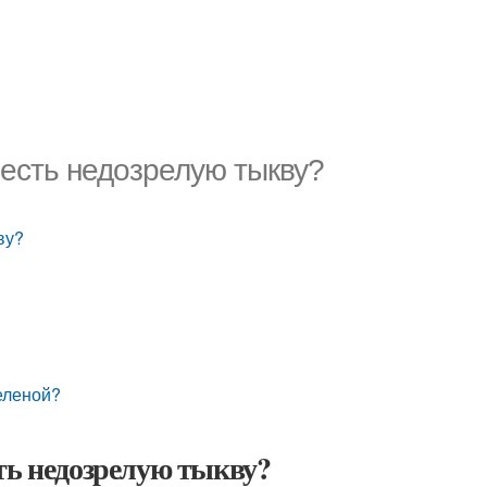
 есть недозрелую тыкву?
ву?
зеленой?
ть недозрелую тыкву?