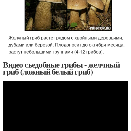
Желчный гриб растет рядом с хвойными деревьями,
дубами или березой. Плодоносит до октября месяца,
растут небольшими группами (4-12 грибов).
Видео съедобные грибы - желчный
гриб (ложный белый гриб)