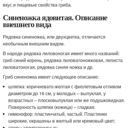
вкус и пищевые свойства гриба.
Синеножка ядовитая. Описание
внешнего вида
Рядовка синеножка, или двухцветка, отличается
необычным внешним видом.
В народе рядовка лиловоногая имеет много названий:
гриб синий корень, рядовка лиловатоножковая, леписта
лиловатоногая, рядовка синяя ножка и др.
Гриб синеножка имеет следующее описание:
шляпка: коричневато-желтая с фиолетовым отливом
диаметром до 16 см, у молодых – выпуклая, у
возрастных – плосковыпуклая или же подушковидная.
Поверхность шляпки (кожица) – гладкая;
гименофор: пластинчатый, частый. Пластинки
широкие, окрашены в желтый или кремовый цвет;
споры эллипсовидные;