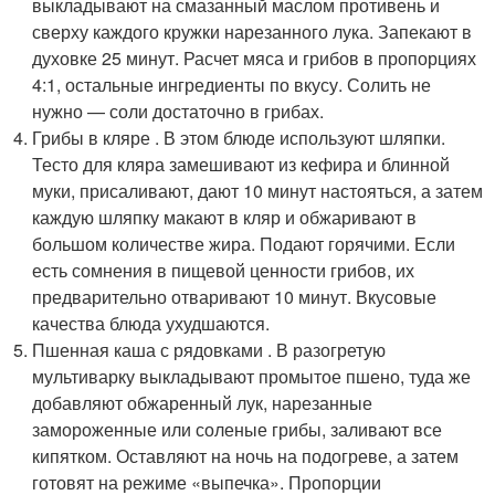
выкладывают на смазанный маслом противень и
сверху каждого кружки нарезанного лука. Запекают в
духовке 25 минут. Расчет мяса и грибов в пропорциях
4:1, остальные ингредиенты по вкусу. Солить не
нужно — соли достаточно в грибах.
Грибы в кляре . В этом блюде используют шляпки.
Тесто для кляра замешивают из кефира и блинной
муки, присаливают, дают 10 минут настояться, а затем
каждую шляпку макают в кляр и обжаривают в
большом количестве жира. Подают горячими. Если
есть сомнения в пищевой ценности грибов, их
предварительно отваривают 10 минут. Вкусовые
качества блюда ухудшаются.
Пшенная каша с рядовками . В разогретую
мультиварку выкладывают промытое пшено, туда же
добавляют обжаренный лук, нарезанные
замороженные или соленые грибы, заливают все
кипятком. Оставляют на ночь на подогреве, а затем
готовят на режиме «выпечка». Пропорции