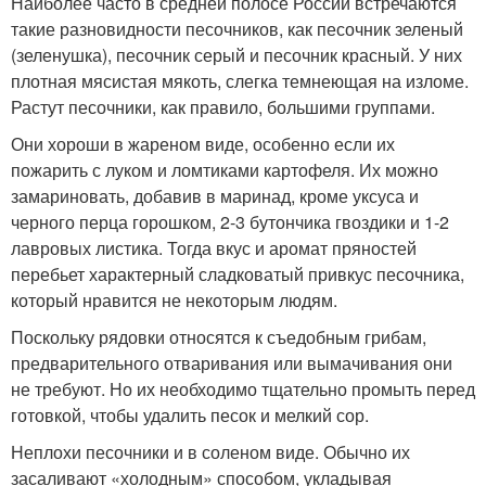
Наиболее часто в средней полосе России встречаются
такие разновидности песочников, как песочник зеленый
(зеленушка), песочник серый и песочник красный. У них
плотная мясистая мякоть, слегка темнеющая на изломе.
Растут песочники, как правило, большими группами.
Они хороши в жареном виде, особенно если их
пожарить с луком и ломтиками картофеля. Их можно
замариновать, добавив в маринад, кроме уксуса и
черного перца горошком, 2-3 бутончика гвоздики и 1-2
лавровых листика. Тогда вкус и аромат пряностей
перебьет характерный сладковатый привкус песочника,
который нравится не некоторым людям.
Поскольку рядовки относятся к съедобным грибам,
предварительного отваривания или вымачивания они
не требуют. Но их необходимо тщательно промыть перед
готовкой, чтобы удалить песок и мелкий сор.
Неплохи песочники и в соленом виде. Обычно их
засаливают «холодным» способом, укладывая