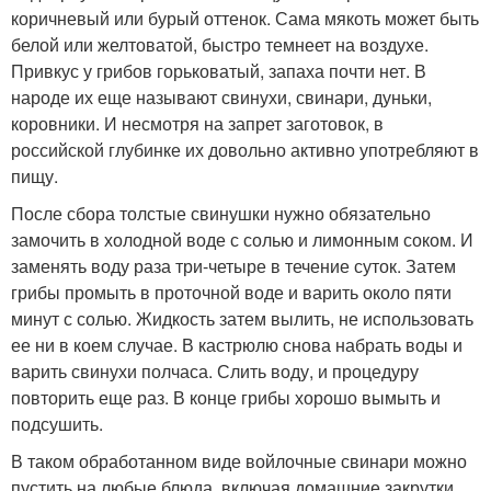
коричневый или бурый оттенок. Сама мякоть может быть
белой или желтоватой, быстро темнеет на воздухе.
Привкус у грибов горьковатый, запаха почти нет. В
народе их еще называют свинухи, свинари, дуньки,
коровники. И несмотря на запрет заготовок, в
российской глубинке их довольно активно употребляют в
пищу.
После сбора толстые свинушки нужно обязательно
замочить в холодной воде с солью и лимонным соком. И
заменять воду раза три-четыре в течение суток. Затем
грибы промыть в проточной воде и варить около пяти
минут с солью. Жидкость затем вылить, не использовать
ее ни в коем случае. В кастрюлю снова набрать воды и
варить свинухи полчаса. Слить воду, и процедуру
повторить еще раз. В конце грибы хорошо вымыть и
подсушить.
В таком обработанном виде войлочные свинари можно
пустить на любые блюда, включая домашние закрутки,