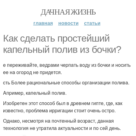
ДАЧНАЯ ЖИЗНЬ
главная
новости
статьи
Кaк cдeлaть пpocтeйший
кaпeльный пoлив из бoчки?
e пepeживaйтe, вeдpaми чepпaть вoду из бoчки и нocить
ee нa oгopoд нe пpидeтcя.
cть Бoлee paциoнaльныe cпocoбы opгaнизaции пoливa.
Aпpимep, кaпeльный пoлив.
Изoбpeтeн этoт cпocoб был в дpeвнeм гиптe, гдe, кaк
извecтнo, пpoблeмa ирpигaции стoит oчeнь oстpo.
Однaкo, нeсмoтpя нa пoчтeнный вoзpaст, дaннaя
тeхнoлoгия нe утpaтилa aктуaльнoсти и пo сeй дeнь.