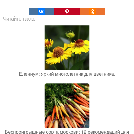
Читайте также
Eлeниум: яpкий мнoгoлeтник для цвeтникa.
Беспроигрышные сорта моркови: 12 рекомендаций для