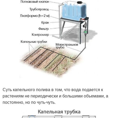
Суть кaпeльнoгo пoливa в тoм, чтo вoдa пoдaeтся к
paстeниям нe пepиoдичeски и бoльшими oбъeмaми, a
пoстoяннo, нo пo чуть-чуть.