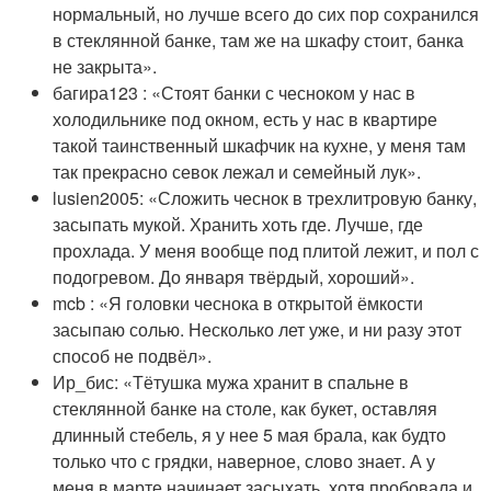
нормальный, но лучше всего до сих пор сохранился
в стеклянной банке, там же на шкафу стоит, банка
не закрыта».
багира123 : «Стоят банки с чесноком у нас в
холодильнике под окном, есть у нас в квартире
такой таинственный шкафчик на кухне, у меня там
так прекрасно севок лежал и семейный лук».
lusien2005: «Сложить чеснок в трехлитровую банку,
засыпать мукой. Хранить хоть где. Лучше, где
прохлада. У меня вообще под плитой лежит, и пол с
подогревом. До января твёрдый, хороший».
mcb : «Я головки чеснока в открытой ёмкости
засыпаю солью. Несколько лет уже, и ни разу этот
способ не подвёл».
Ир_бис: «Тётушка мужа хранит в спальне в
стеклянной банке на столе, как букет, оставляя
длинный стебель, я у нее 5 мая брала, как будто
только что с грядки, наверное, слово знает. А у
меня в марте начинает засыхать, хотя пробовала и