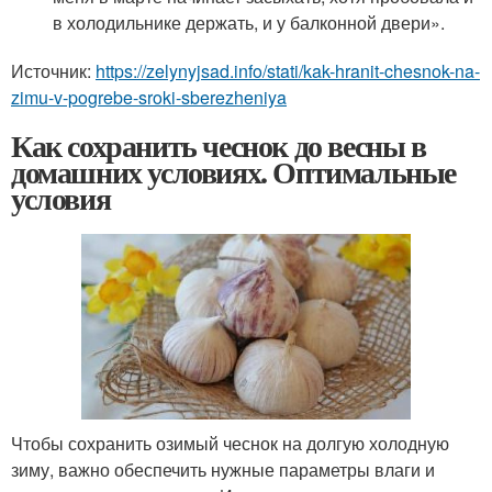
в холодильнике держать, и у балконной двери».
Источник:
https://zelynyjsad.info/stati/kak-hranit-chesnok-na-
zimu-v-pogrebe-sroki-sberezheniya
Как сохранить чеснок до весны в
домашних условиях. Оптимальные
условия
Чтобы сохранить озимый чеснок на долгую холодную
зиму, важно обеспечить нужные параметры влаги и