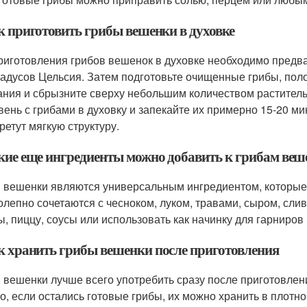
ак приготовить грибы вешенки в духовке
риготовления грибов вешенок в духовке необходимо предва
радусов Цельсия. Затем подготовьте очищенные грибы, пол
ания и сбрызните сверху небольшим количеством раститель
вень с грибами в духовку и запекайте их примерно 15-20 мин
ретут мягкую структуру.
акие еще ингредиенты можно добавить к грибам ве
 вешенки являются универсальным ингредиентом, которые 
олепно сочетаются с чесноком, луком, травами, сыром, сли
ы, пиццу, соусы или использовать как начинку для гарниров
ак хранить грибы вешенки после приготовления
 вешенки лучше всего употребить сразу после приготовлени
о, если остались готовые грибы, их можно хранить в плотн