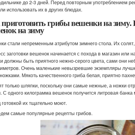
одильнике до 2-3 дней. Перед повторным употреблением ре
или использовать их в других блюдах.
 приготовить грибы вешенки на зиму.
енок на зиму
ки стали непременным атрибутом зимнего стола. Их солят,
сс заготовки вешенок начинается с похода в магазин или н
и должны быть приятного нежно-серого цвета, сами они не
тиметров. Очень маленькие невызревшие экземпляры лучше 
ножками. Мякоть качественного гриба белая, приятно пахне
ят только шляпки, поскольку они самые нежные, а ножки от
. С одного килограмма вешенок получится литровая банка
 готовкой их тщательно моют.
дем самые популярные рецепты грибов.