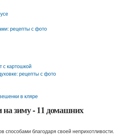
оусе
ами: рецепты с фото
т с картошкой
духовке: рецепты с фото
 вешенки в кляре
 на зиму - 11 домашних
в способами благодаря своей неприхотливости.