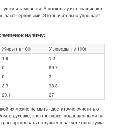
 сушки и заморозки. А поскольку их взращивают
е бывают червивыми. Это значительно упрощает
х вешенок на зиму:
Жиры г в 100г
Углеводы г в 100г
1.8
1.2
0
99.7
0
3
3.3
38.3
20.1
27
кой их можно не мыть - достаточно очистить от
бом: в духовке, электросушке, подвешенными на
о рассортировать по кучкам в расчете одна кучка