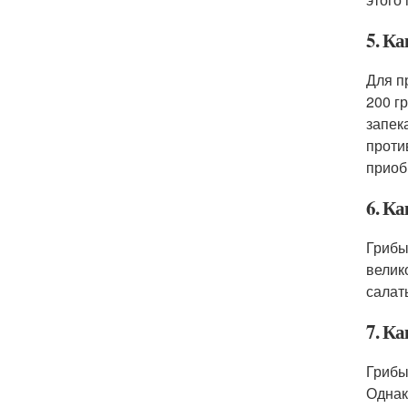
5. К
Для п
200 г
запек
проти
приоб
6. К
Грибы
велик
салат
7. К
Грибы
Однак