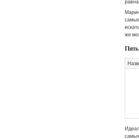
равна
Марин
самые
искат
же мо
Пять
Назв
Идеал
самых