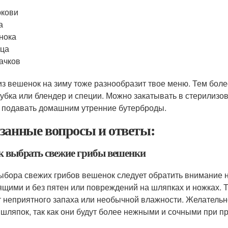
ркови
а
нока
рца
ачков
из вешенок на зиму тоже разнообразит твое меню. Тем более
убка или блендер и специи. Можно закатывать в стерилизо
 подавать домашним утренние бутерброды.
занные вопросы и ответы:
ак выбрать свежие грибы вешенки
ыбора свежих грибов вешенок следует обратить внимание 
ящими и без пятен или повреждений на шляпках и ножках. Т
 неприятного запаха или необычной влажности. Желательн
 шляпок, так как они будут более нежными и сочными при п