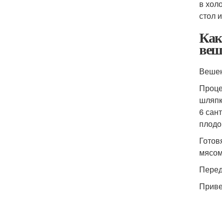
в хол
стол 
Как
веш
Вешен
Проце
шляпк
6 сан
плодо
Готов
мясом
Перед
Приве