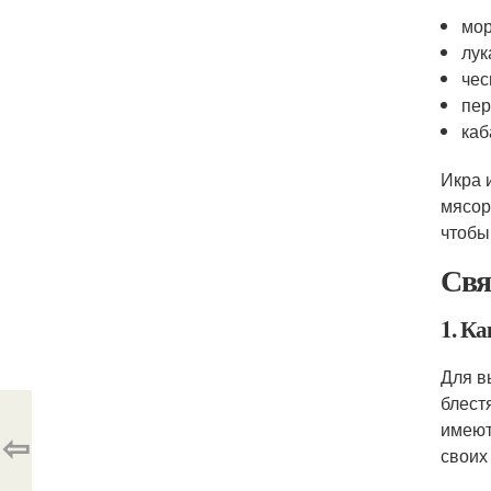
мо
лук
чес
пе
каб
Икра 
мясор
чтобы
Свя
1. К
Для в
блест
имеют
⇦
своих