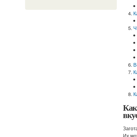
К
Ч
В
К
К
Как
вку
Загот
Их мо