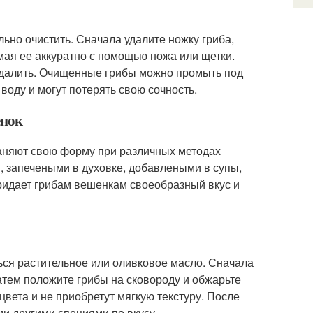
льно очистить. Сначала удалите ножку гриба,
имая ее аккуратно с помощью ножа или щетки.
 удалить. Очищенные грибы можно промыть под
 воду и могут потерять свою сочность.
енок
раняют свою форму при различных методах
, запечеными в духовке, добавлеными в супы,
идает грибам вешенкам своеобразный вкус и
ься растительное или оливковое масло. Сначала
Затем положите грибы на сковороду и обжарьте
цвета и не приобретут мягкую текстуру. После
и другими специями по вкусу.