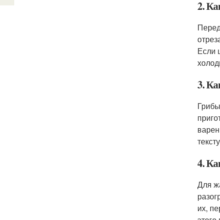
2. К
Перед
отрез
Если 
холод
3. К
Грибы
приго
варен
текст
4. К
Для ж
разог
их, п
этого