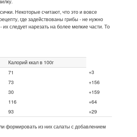
зилку.
ички. Некоторые считают, что это и вовсе
ецепту, где задействованы грибы - не нужно
 их следует нарезать на более мелкие части. То
Калорий ккал в 100г
+3
71
73
+156
30
+159
116
+64
93
+29
сли формировать из них салаты с добавлением