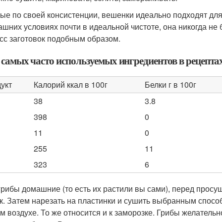
ые по своей консистенции, вешенки идеально подходят для
ашних условиях почти в идеальной чистоте, она никогда н
сс заготовок подобным образом.
 самых часто используемых ингредиентов в рецепта
укт
Калорий ккал в 100г
Белки г в 100г
38
3.8
398
0
11
0
255
11
323
6
грибы домашние (то есть их растили вы сами), перед просуш
к. Затем нарезать на пластинки и сушить выбранным спосо
м воздухе. То же относится и к заморозке. Грибы желательн