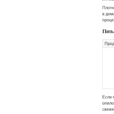
Плотн
в дом
проце
Пять
Прод
Если 
опило
свеже