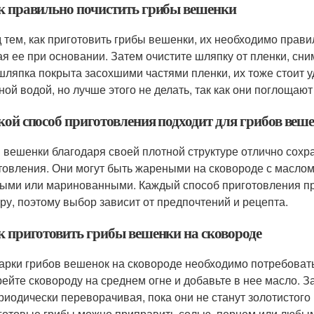
ак правильно почистить грибы вешенки
 тем, как приготовить грибы вешенки, их необходимо прави
ая ее при основании. Затем очистите шляпку от пленки, сн
шляпка покрыта засохшими частями пленки, их тоже стоит
ной водой, но лучше этого не делать, так как они поглощают
акой способ приготовления подходит для грибов веш
 вешенки благодаря своей плотной структуре отлично сох
товления. Они могут быть жареными на сковороде с маслом
ыми или маринованными. Каждый способ приготовления пр
уру, поэтому выбор зависит от предпочтений и рецепта.
ак приготовить грибы вешенки на сковороде
арки грибов вешенок на сковороде необходимо потребоват
рейте сковороду на среднем огне и добавьте в нее масло. 
ериодически переворачивая, пока они не станут золотистого 
 готовые грибы можно приправить солью, перцем или любым