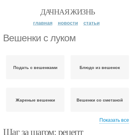
ДАЧНАЯ ЖИЗНЬ
главная
новости
статьи
Вешенки с луком
Подать с вешенками
Блюдо из вешенок
Жареные вешенки
Вешенки со сметаной
Показать все
Шаг за шагом: рецепт
Вешенки с картошкой
Вешенки на зиму