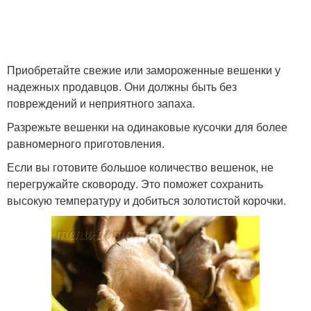
Вешенка в чесночном
Тушеные вешенки
соусе
Приобретайте свежие или замороженные вешенки у
надежных продавцов. Они должны быть без
повреждений и неприятного запаха.
Вешенки в сметано-
Вешенки в домашних
Разрежьте вешенки на одинаковые кусочки для более
сырном соусе
условиях
равномерного приготовления.
Если вы готовите большое количество вешенок, не
перегружайте сковороду. Это поможет сохранить
высокую температуру и добиться золотистой корочки.
Жульен из вешенок
Суп из вешенок