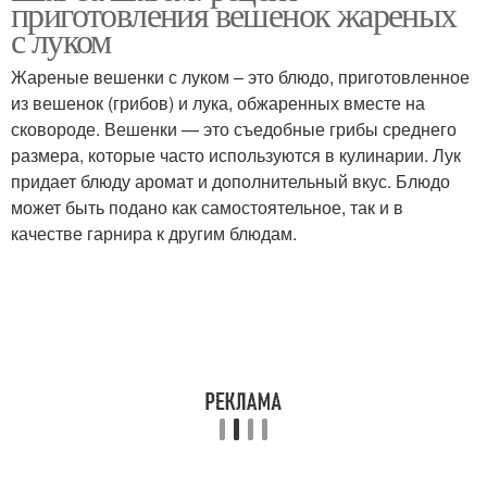
приготовления вешенок жареных
с луком
Жареные вешенки с луком – это блюдо, приготовленное
Вешенки без
из вешенок (грибов) и лука, обжаренных вместе на
Соленые вешенки
добавления
сковороде. Вешенки — это съедобные грибы среднего
размера, которые часто используются в кулинарии. Лук
придает блюду аромат и дополнительный вкус. Блюдо
может быть подано как самостоятельное, так и в
Вешенки в сметанном
Суп с вешенками
качестве гарнира к другим блюдам.
соусе
Картошки с вешенками
Вешенки в кляре
Картошка с вешенками
Рецепты с луком