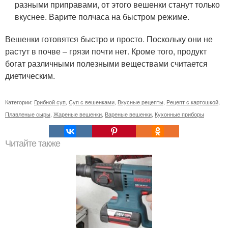
разными приправами, от этого вешенки станут только
вкуснее. Варите полчаса на быстром режиме.
Вешенки готовятся быстро и просто. Поскольку они не
растут в почве – грязи почти нет. Кроме того, продукт
богат различными полезными веществами считается
диетическим.
Категории:
Грибной суп
,
Суп с вешенками
,
Вкусные рецепты
,
Рецепт с картошкой
,
Плавленые сыры
,
Жареные вешенки
,
Вареные вешенки
,
Кухонные приборы
Читайте также