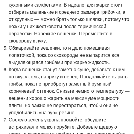
кухонными салфетками. В идеале, для жарки стоит
отбирать маленькие и среднего размера грибочки, а
от крупных — можно брать только шляпки, потому что
ножки у них жестковаты после термической
обработки. Нарежьте вешенки. Переместите в
сковороду к луку.
Обжаривайте вешенки, то и дело помешивая
лопаточкой, пока со сковороды не выпарится вся
выделяющаяся грибами при жарке жидкость.
Когда вешенки станут заметно суше, добавьте к ним
по вкусу соль, паприку и перец. Продолжайте жарить
грибы, пока не приобретут заметный румяный
коричневый оттенок. Снизьте немного температуру —
вешенки хорошо жарить на максимуме мощности
плиты, но важно не перестараться, чтобы они не
уподобились «на зуб» резине.
Свежую зелень укропа промойте, обсушите
встряхивая и мелко порубите. Добавьте щедрую
горсть в сковороду с грибами и луком, перемешайте