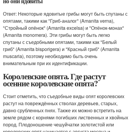
но они ядовиты
Ответ: Некоторые ядовитые грибы могут быть спутаны с
опятами, такими как "Гриб-аналог" (Amanita verna),
"Стройный опёнок" (Amanita excelsa) и "Опёнок-монах"
(Amanita monomera). Эти грибы могут быть легко
спутаны с съедобными опятами, такими как "Белый
гриб" (Amanita bisporigera) и "Красный гриб" (Amanita
muscaria), поэтому необходимо быть очень
внимательным при их идентификации.
Королевские опята. Где растут
осенние королевские опята?
Стоит отметить, что съедобные виды опят королевских
растут на повреждённых стволах деревьев, старых,
давно срубленных пнях. Также их можно встретить на
земле рядом с корнями погибших лиственных и хвойных
пород. Плодоношение чешуйчатки золотистой или
королевских опят начинается с августа месяца и