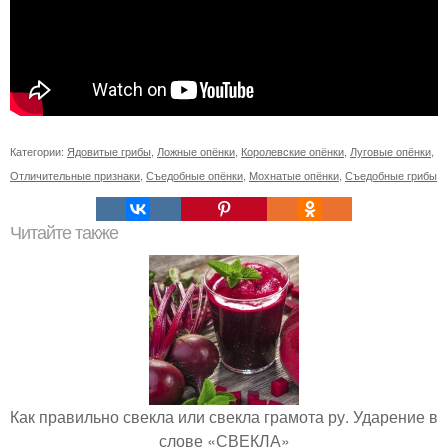
Категории:
Ядовитые грибы
,
Ложные опёнки
,
Королевские опёнки
,
Луговые опёнки
,
Отличительные признаки
,
Съедобные опёнки
,
Мохнатые опёнки
,
Съедобные грибы
Читайте также
Как правильно свекла или свекла грамота ру. Ударение в
слове «СВЕКЛА»