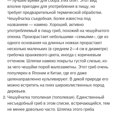
— лучшее время для сбора этих опят. Этот вид
вполне пригоден для употребления в пищу, но
требует предварительной термической обработки.
Чешуйчатка съедобная, более известна под
названием — намеко. Хороший, активно
употребляемый в пищу гриб, похожий на чешуйчатого
опенка. Произрастает небольшими «семьями», где из
одного основания на длинных ножках прорастают
несколько маленьких (в среднем 2—4 см в диаметре)
грибочка оранжевого цвета, иногда с коричневым
оттенком. Шляпки намеко покрыты густой слизью, из-
за чего чешуйки порой малозаметны. Этот гриб очень
популярен в Японии и Китае, где его даже
целенаправленно культивируют. В дикой природе его
можно встретить на пнях широколиственных пород
деревьев.
Чешуйчатка тополиная (тополевая). Единственный
несъедобный гриб в этом списке, встречающийся, тем
не менее довольно часто. Шляпка этого гриба