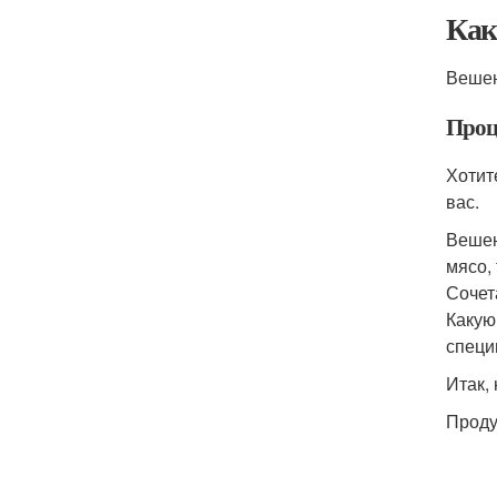
Как
Вешен
Проц
Хотит
вас.
Вешен
мясо,
Сочет
Какую
специ
Итак,
Проду