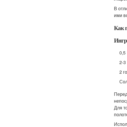
В отл
ими в
Как 
Ингр
0,5
2-3
2 г
Сол
Перед
непос
Для т
полот
Испол