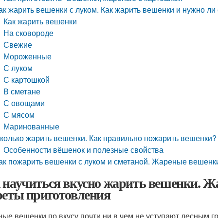
ак жарить вешенки с луком. Как жарить вешенки и нужно ли
Как жарить вешенки
На сковороде
Свежие
Мороженные
С луком
С картошкой
В сметане
С овощами
С мясом
Маринованные
колько жарить вешенки. Как правильно пожарить вешенки?
Особенности вёшенок и полезные свойства
ак пожарить вешенки с луком и сметаной. Жареные вешенки
 научиться вкусно жарить вешенки. 
реты приготовления
ые вешенки по вкусу почти ни в чем не уступают лесным гр