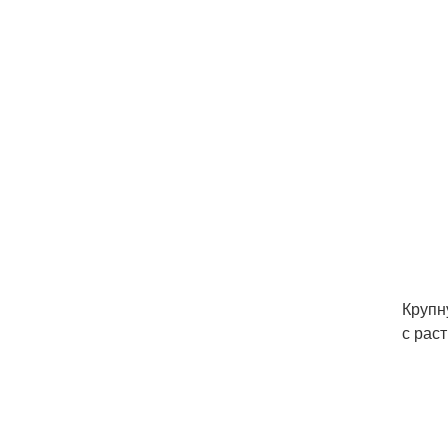
Крупн
с рас