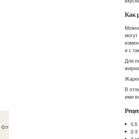
вкусн
Как 
Можно
могут
измен
и с т
Для п
жирно
Жарен
В отл
ими в
Реце
⇦
0,5
2-3
2 г