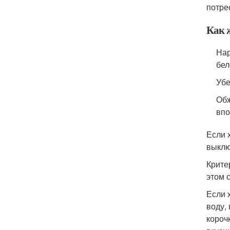
потре
Как 
Нар
бел
Убе
Обж
впо
Если 
выклю
Крите
этом 
Если 
воду,
короч