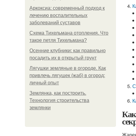
К
Аркоксиа: современный подход к
лечению воспалительных
заболеваний суставов
Схема Тихельмана отопления. Что
такое петля Тихельмана?
Осенние клубники: как правильно
посадить их в открытый грунт
Лягушки земляные в огороде. Как
привлечь лягушек (жаб) в огород:
личный опыт
С
Землянка, как построить.
К
Технология строительства
землянки
Как
сек
Жарен