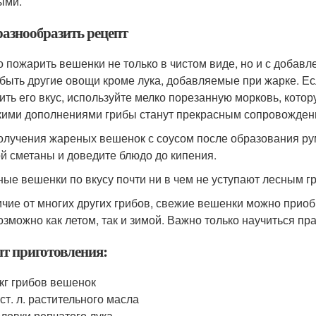
ыми.
разнообразить рецепт
 пожарить вешенки не только в чистом виде, но и с добав
 быть другие овощи кроме лука, добавляемые при жарке. Ес
ить его вкус, используйте мелко порезанную морковь, котор
акими дополнениями грибы станут прекрасным сопровожден
олучения жареных вешенок с соусом после образования рум
й сметаны и доведите блюдо до кипения.
ые вешенки по вкусу почти ни в чем не уступают лесным гр
ичие от многих других грибов, свежие вешенки можно приоб
озможно как летом, так и зимой. Важно только научиться пра
пт приготовления:
 кг грибов вешенок
 ст. л. растительного масла
оловки репчатого лука