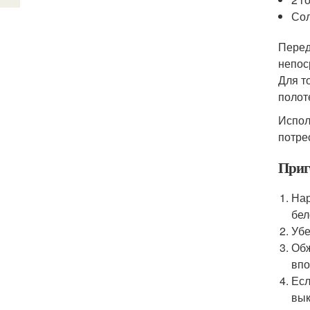
Сол
Перед
непос
Для т
полот
Испол
потре
Приг
Нар
бел
Убе
Обж
впо
Есл
вык