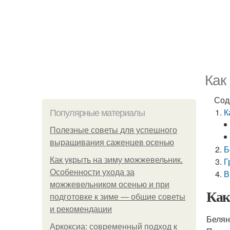
Как
Сод
К
Популярные материалы
Полезные советы для успешного
выращивания саженцев осенью
Б
Как укрыть на зиму можжевельник.
Г
Особенности ухода за
В
можжевельником осенью и при
Как
подготовке к зиме — общие советы
и рекомендации
Белян
Аркоксиа: современный подход к