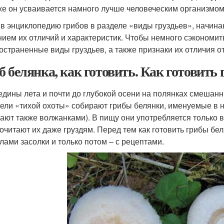
же он усваивается намного лучше человеческим организмом
в энциклопедию грибов в разделе «виды груздьев», начина
нием их отличий и характеристик. Чтобы немного сэкономи
остраненные виды груздьев, а также признаки их отличия от
б белянка, как готовить. Как готовить
едины лета и почти до глубокой осени на полянках смешанн
ели «тихой охоты» собирают грибы белянки, именуемые в н
ают также волжанками). В пищу они употребляется только 
очитают их даже груздям. Перед тем как готовить грибы бел
лами засолки и только потом – с рецептами.