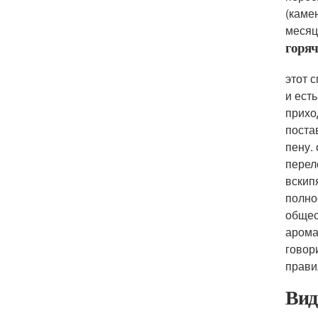
(каме
месяц
горяч
этот 
и ест
прихо
поста
пену.
перел
вскип
полно
общес
арома
говор
прави
Вид