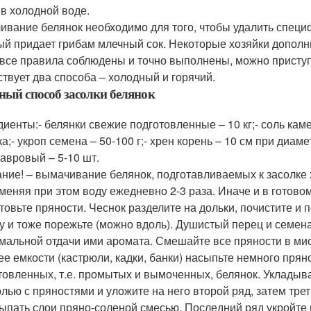
 в холодной воде.
ивание белянок необходимо для того, чтобы удалить специф
ый придает грибам млечный сок. Некоторые хозяйки дополн
 все правила соблюдены и точно выполнены, можно приступ
твует два способа – холодный и горячий.
ный способ засолки белянок
диенты:- белянки свежие подготовленные – 10 кг;- соль каме
а;- укроп семена – 50-100 г;- хрен корень – 10 см при диам
лавровый – 5-10 шт.
ние! – вымачивание белянок, подготавливаемых к засолке 
 меняя при этом воду ежедневно 2-3 раза. Иначе и в готовом
товьте пряности. Чеснок разделите на дольки, почистите и 
у и тоже порежьте (можно вдоль). Душистый перец и семена
мальной отдачи ими аромата. Смешайте все пряности в мис
ее емкости (кастрюли, кадки, банки) насыпьте немного пря
товленных, т.е. промытых и вымоченных, белянок. Уклады
олью с пряностями и уложите на него второй ряд, затем тре
ыпать слои пряно-соленой смесью. Последний ряд укройте 