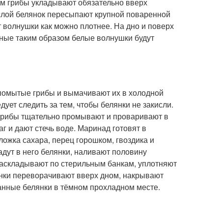
ем грибы укладывают обязательно вверх
 слой белянок пересыпают крупной поваренной
 волнушки как можно плотнее. На дно и поверх
енные таким образом белые волнушки будут
помытые грибы и вымачивают их в холодной
дует следить за тем, чтобы белянки не закисли.
грибы тщательно промывают и проваривают в
г и дают стечь воде. Маринад готовят в
ложка сахара, перец горошком, гвоздика и
адут в него белянки, наливают половину
 раскладывают по стерильным банкам, уплотняют
нки переворачивают вверх дном, накрывают
анные белянки в тёмном прохладном месте.