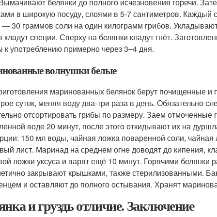
 Вымачивают белянки до полного исчезновения горечи. Зат
ами в широкую посуду, слоями в 5-7 сантиметров. Каждый
 — 30 граммов соли на один килограмм грибов. Укладывают
в кладут специи. Сверху на белянки кладут гнёт. Заготовл
ы к употреблению примерно через 3–4 дня.
нованные волнушки белые
риготовления маринованных белянок берут почищенные и 
трое суток, меняя воду два-три раза в день. Обязательно сле
ельно отсортировать грибы по размеру. Заем отмоченные 
ленной воде 20 минут, после этого откидывают их на дуршла
рции: 150 мл воды, чайная ложка поваренной соли, чайная 
вый лист. Маринад на среднем огне доводят до кипения, кл
вой ложки уксуса и варят ещё 10 минут. Горячими белянки
метично закрывают крышками, также стерилизованными. Ба
енцем и оставляют до полного остывания. Хранят маринов
янка и груздь отличие. Заключение