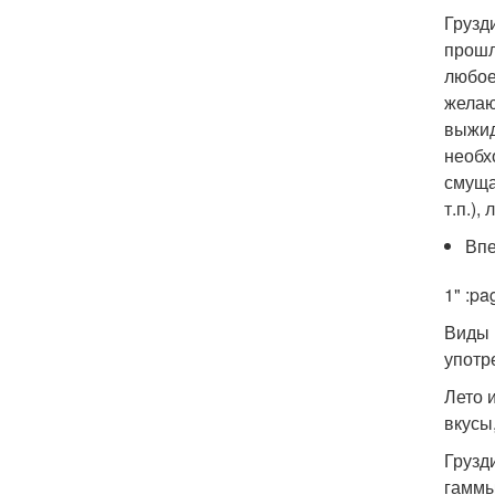
Грузд
прошл
любое
желаю
выжид
необх
смуща
т.п.),
Вп
1" :pa
Виды 
употр
Лето 
вкусы
Грузд
гаммы