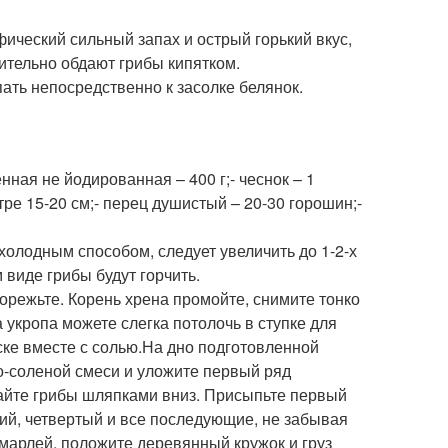
ический сильный запах и острый горький вкус,
ительно обдают грибы кипятком.
ать непосредственно к засолке белянок.
нная не йодированная – 400 г;- чеснок – 1
етре 15-20 см;- перец душистый – 20-30 горошин;-
холодным способом, следует увеличить до 1-2-х
 виде грибы будут горчить.
порежьте. Корень хрена промойте, снимите тонко
 укропа можете слегка потолочь в ступке для
ке вместе с солью.На дно подготовленной
но-соленой смеси и уложите первый ряд
вайте грибы шляпками вниз. Присыпьте первый
тий, четвертый и все последующие, не забывая
марлей, положите деревянный кружок и груз