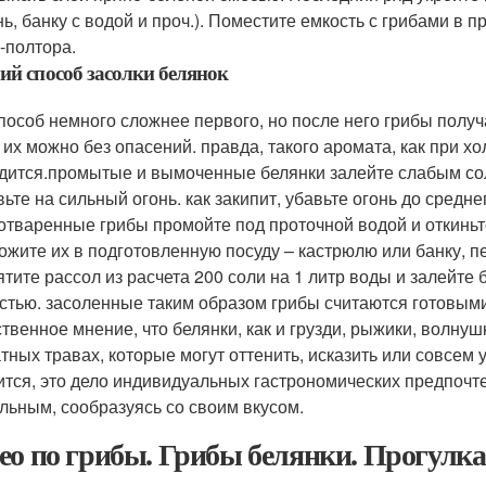
нь, банку с водой и проч.). Поместите емкость с грибами в 
-полтора.
ий способ засолки белянок
способ немного сложнее первого, но после него грибы полу
ь их можно без опасений. правда, такого аромата, как при х
дится.промытые и вымоченные белянки залейте слабым соле
вьте на сильный огонь. как закипит, убавьте огонь до средн
 отваренные грибы промойте под проточной водой и откиньте
ожите их в подготовленную посуду – кастрюлю или банку, 
ятите рассол из расчета 200 соли на 1 литр воды и залейте
стью. засоленные таким образом грибы считаются готовыми 
твенное мнение, что белянки, как и грузди, рыжики, волнуш
тных травах, которые могут оттенить, исказить или совсем у
ится, это дело индивидуальных гастрономических предпочтен
льным, сообразуясь со своим вкусом.
ео по грибы. Грибы белянки. Прогулка 