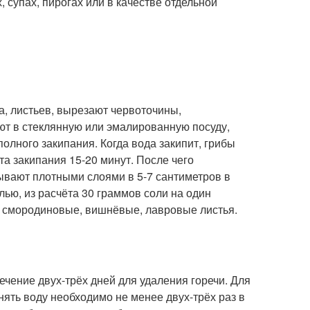
, супах, пирогах или в качестве отдельной
, листьев, вырезают червоточины,
т в стеклянную или эмалированную посуду,
олного закипания. Когда вода закипит, грибы
а закипания 15-20 минут. После чего
дывают плотными слоями в 5-7 сантиметров в
ью, из расчёта 30 граммов соли на один
ц, смородиновые, вишнёвые, лавровые листья.
чение двух-трёх дней для удаления горечи. Для
нять воду необходимо не менее двух-трёх раз в