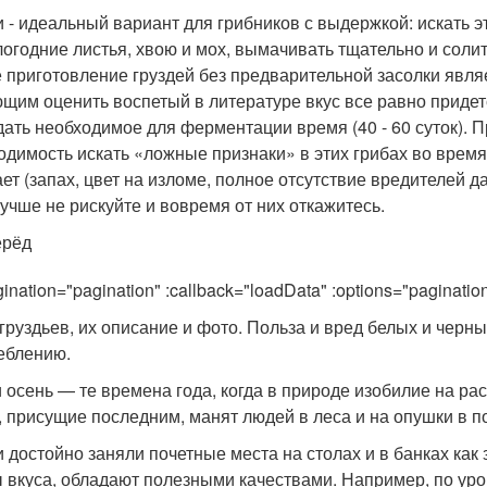
и - идеальный вариант для грибников с выдержкой: искать 
огодние листья, хвою и мох, вымачивать тщательно и соли
 приготовление груздей без предварительной засолки явля
щим оценить воспетый в литературе вкус все равно придет
ать необходимое для ферментации время (40 - 60 суток). 
одимость искать «ложные признаки» в этих грибах во время 
ет (запах, цвет на изломе, полное отсутствие вредителей д
 лучше не рискуйте и вовремя от них откажитесь.
ерёд
gination="pagination" :callback="loadData" :options="paginati
груздьев, их описание и фото. Польза и вред белых и черны
еблению.
и осень — те времена года, когда в природе изобилие на р
, присущие последним, манят людей в леса и на опушки в п
и достойно заняли почетные места на столах и в банках как 
 вкуса, обладают полезными качествами. Например, по уро