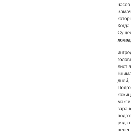
часов
Замач
котор
Когда
Сущес
холод
ингре
головк
лист 
Внима
дней,
Подго
кожиц
макси
заран
подго
ряд с
перес