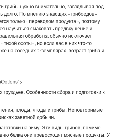
эти грибы нужно внимательно, заглядывая под
ть долго. По мнению знающих «грибоедов»
ется только «переводом продукта», поэтому
ся научиться смаковать предвкушение и
Правильная обработка обычно исключает
«тихой охоты», но если вас в них что-то
аже на соседних экземплярах, возраст гриба и
onOptions">
х груздьев. Особенности сбора и подготовки к
астения, плоды, ягоды и грибы. Неповторимые
оисках заветной добычи.
заготовки на зиму. Эти виды грибов, помимо
вню белка они превосходят мясные продукты. У