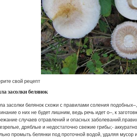
рите свой рецепт
ла засолки белянок
ла засолки белянок схожи с правилами соления подобных–,
инание о них не будет лишним, ведь речь идет о–, к загото
бежание случаев отравлений и опасных заболеваний.правила
езрелые, дряблые и недостаточно свежие грибы;- аккуратно
льно промыть белянки под проточной водой, удаляя мусор и