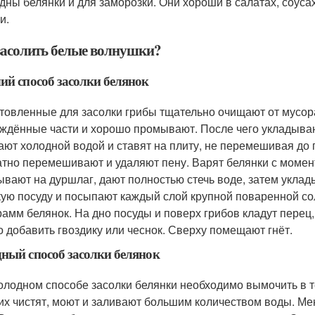
дны белянки и для заморозки. Они хороши в салатах, соусах
и.
засолить белые волнушки?
ий способ засолки белянок
товленные для засолки грибы тщательно очищают от мусора
ждённые части и хорошо промывают. После чего укладываю
ают холодной водой и ставят на плиту, не перемешивая до п
атно перемешивают и удаляют пену. Варят белянки с момент
ывают на дуршлаг, дают полностью стечь воде, затем укла
ую посуду и посыпают каждый слой крупной поваренной сол
рамм белянок. На дно посуды и поверх грибов кладут пере
 добавить гвоздику или чеснок. Сверху помещают гнёт.
ный способ засолки белянок
олодном способе засолки белянки необходимо вымочить в те
 их чистят, моют и заливают большим количеством воды. Ме