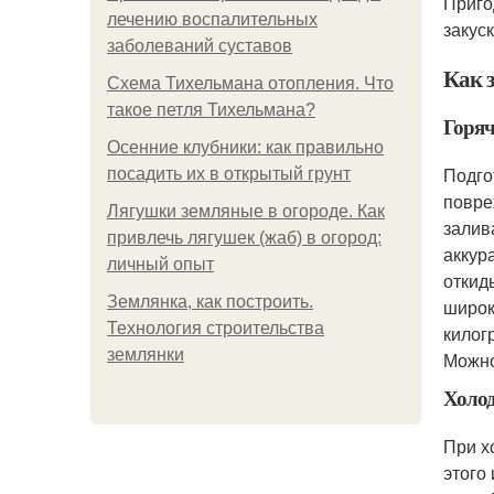
Приго
лечению воспалительных
закуск
заболеваний суставов
Как 
Схема Тихельмана отопления. Что
такое петля Тихельмана?
Горяч
Осенние клубники: как правильно
Подго
посадить их в открытый грунт
повре
Лягушки земляные в огороде. Как
залив
привлечь лягушек (жаб) в огород:
аккур
личный опыт
откид
Землянка, как построить.
широк
Технология строительства
килог
землянки
Можно
Холод
При х
этого