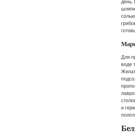
день.
шляпк
солью
грибо
готов
Мари
Для п
воде 
Желат
подсо
пропо
лавро
столо
и гер
полот
Бел