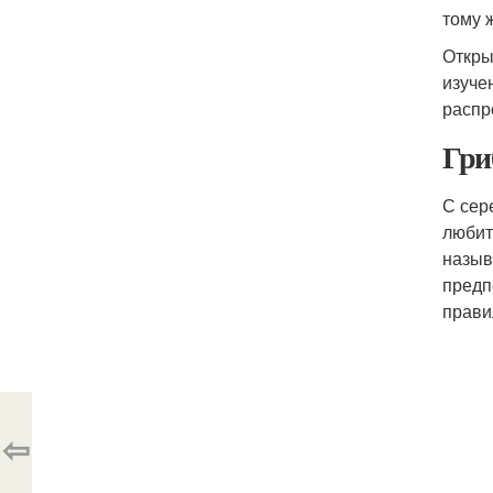
тому 
Откры
изуче
распр
Гри
С сер
любит
назыв
предп
прави
⇦