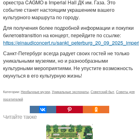
оркестра CAGMO в Imperial Hall ДК им. Газа. Это
событие станет настоящим украшением вашего
культурного маршрута по городу.
Для получения более подробной информации и покупки
билетовtransition на концерт, перейдите по ссылке:
https://einaudiconcert.ru/sankt_peterburg_20_09_2025_impe
Санкт-Петербург всегда радует своих гостей не только
уникальными музеями, но и разнообразными
культурными мероприятиями. Не упустите возможность
окунуться в его культурную жизнь!
Категории:
Необычные музеи
,
Уникальные экспонаты
,
Советский быт
,
Советы для
посетителей
Читайте также