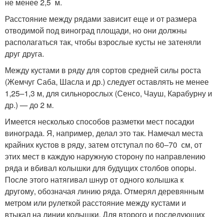
не менее 2,5 м.
Расстояние между рядами зависит еще и от размера
отводимой под виноград площади, но они должны
располагаться так, чтобы взрослые кусты не затеняли
друг друга.
Между кустами в ряду для сортов средней силы роста
(Жемчуг Саба, Шасла и др.) следует оставлять не менее
1,25–1,3 м, для сильнорослых (Сенсо, Чауш, Карабурну и
др.) — до 2 м.
Имеется несколько способов разметки мест посадки
винограда. Я, например, делал это так. Намечал места
крайних кустов в ряду, затем отступал по 60–70 см, от
этих мест в каждую наружную сторону по направлению
ряда и вбивал колышки для будущих столбов опоры.
После этого натягивал шнур от одного колышка к
другому, обозначая линию ряда. Отмерял деревянным
метром или рулеткой расстояние между кустами и
втыкал на линии колышки. Для второго и последующих