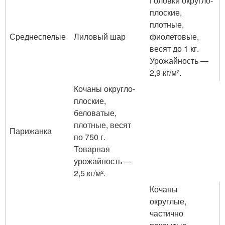
Головки округло-
плоские,
плотные,
Среднеспелые
Лиловый шар
фиолетовые,
весят до 1 кг.
Урожайность —
2,9 кг/м².
Кочаны округло-
плоские,
беловатые,
плотные, весят
Парижанка
по 750 г.
Товарная
урожайность —
2,5 кг/м².
Кочаны
округлые,
частично