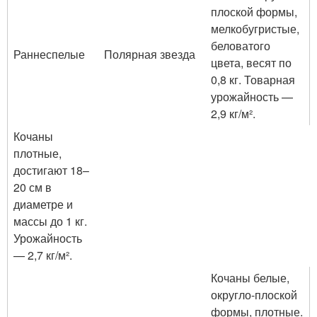
плоской формы,
мелкобугристые,
беловатого
Раннеспелые
Полярная звезда
цвета, весят по
0,8 кг. Товарная
урожайность —
2,9 кг/м².
Кочаны
плотные,
достигают 18–
20 см в
диаметре и
массы до 1 кг.
Урожайность
— 2,7 кг/м².
Кочаны белые,
округло-плоской
формы, плотные.