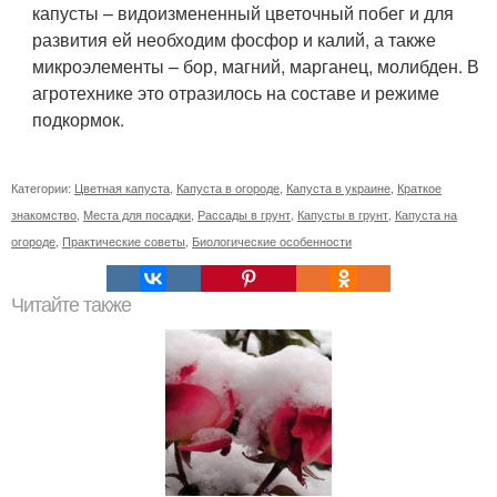
капусты – видоизмененный цветочный побег и для
развития ей необходим фосфор и калий, а также
микроэлементы – бор, магний, марганец, молибден. В
агротехнике это отразилось на составе и режиме
подкормок.
Категории:
Цветная капуста
,
Капуста в огороде
,
Капуста в украине
,
Краткое
знакомство
,
Места для посадки
,
Рассады в грунт
,
Капусты в грунт
,
Капуста на
огороде
,
Практические советы
,
Биологические особенности
Читайте также