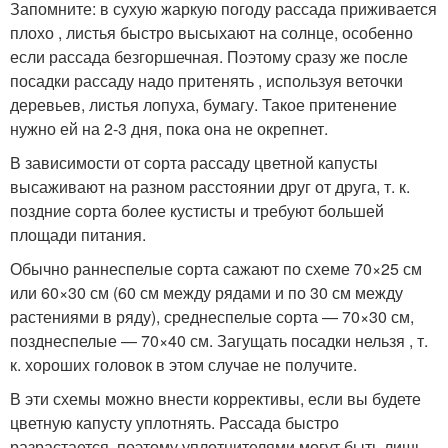
Запомните: в сухую жаркую погоду рассада приживается
плохо , листья быстро высыхают на солнце, особенно
если рассада безгоршечная. Поэтому сразу же после
посадки рассаду надо притенять , используя веточки
деревьев, листья лопуха, бумагу. Такое притенение
нужно ей на 2-3 дня, пока она не окрепнет.
В зависимости от сорта рассаду цветной капусты
высаживают на разном расстоянии друг от друга, т. к.
поздние сорта более кустисты и требуют большей
площади питания.
Обычно раннеспелые сорта сажают по схеме 70×25 см
или 60×30 см (60 см между рядами и по 30 см между
растениями в ряду), среднеспелые сорта — 70×30 см,
позднеспелые — 70×40 см. Загущать посадки нельзя , т.
к. хороших головок в этом случае не получите.
В эти схемы можно внести коррективы, если вы будете
цветную капусту уплотнять. Рассада быстро
разрастается, поэтому уплотнителями могут быть лишь