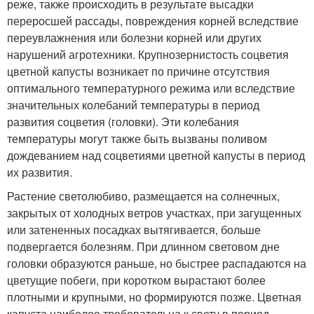
реже, также происходить в результате высадки
переросшей рассады, повреждения корней вследствие
переувлажнения или болезни корней или других
нарушений агротехники. Крупнозернистость соцветия
цветной капусты возникает по причине отсутствия
оптимального температурного режима или вследствие
значительных колебаний температуры в период
развития соцветия (головки). Эти колебания
температуры могут также быть вызваны поливом
дождеванием над соцветиями цветной капусты в период
их развития.
Растение светолюбиво, размещается на солнечных,
закрытых от холодных ветров участках, при загущенных
или затененных посадках вытягивается, больше
подвергается болезням. При длинном световом дне
головки образуются раньше, но быстрее распадаются на
цветущие побеги, при коротком вырастают более
плотными и крупными, но формируются позже. Цветная
капуста наиболее требовательна к свету в период