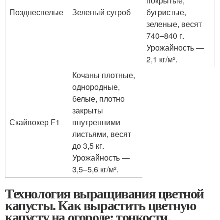
покрытые,
Позднеспелые
Зеленый сугроб
бугристые,
зеленые, весят
740–840 г.
Урожайность —
2,1 кг/м².
Кочаны плотные,
однородные,
белые, плотно
закрыты
Скайвокер F1
внутренними
листьями, весят
до 3,5 кг.
Урожайность —
3,5–5,6 кг/м².
Технология выращивания цветной
капусты. Как вырастить цветную
капусту на огороде: тонкости,