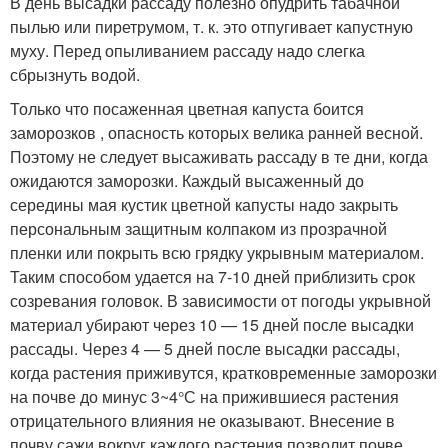
В день высадки рассаду полезно опудрить табачной
пылью или пиретрумом, т. к. это отпугивает капустную
муху. Перед опыливанием рассаду надо слегка
сбрызнуть водой.
Только что посаженная цветная капуста боится
заморозков , опасность которых велика ранней весной.
Поэтому не следует высаживать рассаду в те дни, когда
ожидаются заморозки. Каждый высаженный до
середины мая кустик цветной капусты надо закрыть
персональным защитным колпаком из прозрачной
пленки или покрыть всю грядку укрывным материалом.
Таким способом удается на 7-10 дней приблизить срок
созревания головок. В зависимости от погоды укрывной
материал убирают через 10 — 15 дней после высадки
рассады. Через 4 — 5 дней после высадки рассады,
когда растения приживутся, кратковременные заморозки
на почве до минус 3~4°С на прижившиеся растения
отрицательного влияния не оказывают. Внесение в
почву сажи вокруг каждого растения позволит почве