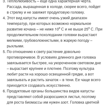
Теплолюбивость – еще одна характерная черта.
Рассада, выращенная в холоде, скорее всего, пойдет
в стрелку и не завяжет продуктовую головку.
Этот вид капусты имеет очень узкий диапазон
температур, при которых возможно нормальное
развитие кочана – не ниже 10⁰ С и не выше 25⁰ С. При
продолжительном похолодании головки вырастают
мелкими, грубоволокнистыми, в жаркую погоду –
рыхлыми.
По отношению к свету растение довольно
противоречивое. В условиях длинного дня головка
завязывается быстрее, на укороченном световом дне
– вырастает крупнее и плотнее. Поэтому культура
любит расти на хорошо освещенной грядке, а вот
завязывать и растить зачаток – в тени. Ее чаще всего
приходится создавать искусственно.
Продуктовые органы большинства видов капусты
представляют собой разросшиеся листья, поэтому
для роста биомассы им нужен азот. Головка цветной