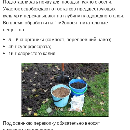
Подготавливать почву для посадки нужно с осени.
Участок освобождают от остатков предшествующих
культур и перекапывают на глубину плодородного слоя.
Во время обработки на 1 м
2
вносят питательные
вещества:
5 – 6 кг органики (компост, перепревший навоз);
40 г суперфосфата;
15 г хлористого калия.
Под осеннюю перекопку обязательно вносят
питательные вещества