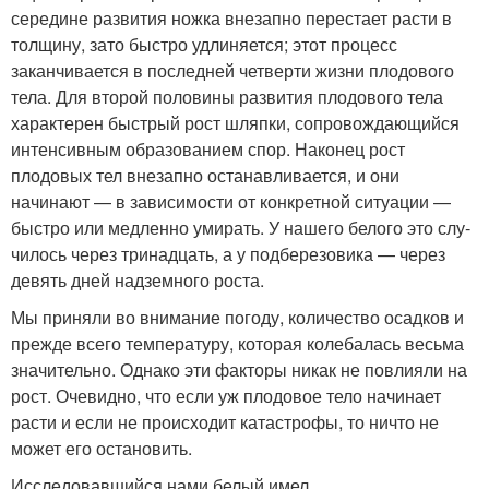
середине развития ножка внезапно перестает расти в
толщину, зато быстро удлиня­ется; этот процесс
заканчивается в последней четверти жизни плодового
тела. Для второй половины развития плодового тела
характерен быстрый рост шляпки, сопровождающийся
интенсив­ным образованием спор. Наконец рост
плодовых тел внезапно останавливается, и они
начинают — в зависимости от конкретной ситуации —
быстро или медленно умирать. У нашего белого это слу­
чилось через тринадцать, а у подберезовика — через
девять дней надземного роста.
Мы приняли во внимание погоду, количество осадков и
прежде всего температуру, которая колебалась весьма
значительно. Однако эти факторы никак не повлияли на
рост. Очевидно, что если уж пло­довое тело начинает
расти и если не происходит катастрофы, то ни­что не
может его остановить.
Исследовавшийся нами белый имел