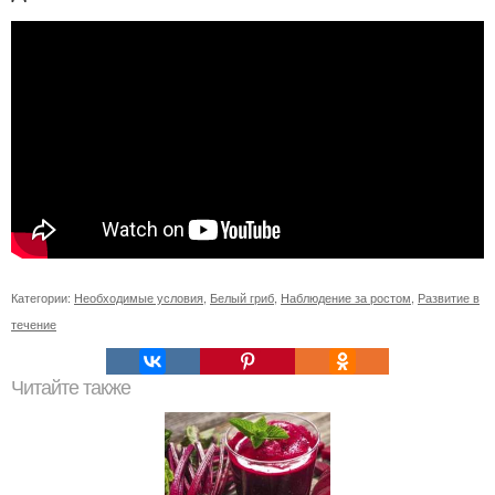
Категории:
Необходимые условия
,
Белый гриб
,
Наблюдение за ростом
,
Развитие в
течение
Читайте также