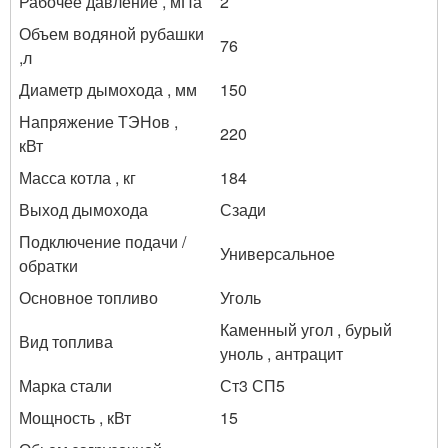
Рабочее давление , мПа
2
Объем водяной рубашки
76
,л
Диаметр дымохода , мм
150
Напряжение ТЭНов ,
220
кВт
Масса котла , кг
184
Выход дымохода
Сзади
Подключение подачи /
Универсальное
обратки
Основное топливо
Уголь
Каменный угол , бурый
Вид топлива
уноль , антрацит
Марка стали
Ст3 СП5
Мощность , кВт
15