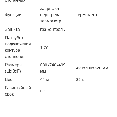
защита от
Функции
перегрева,
термометр
термометр
Защита
газ-контроль
Патрубок
подключения
1 ½"
контура
отопления
Размеры
330x748x499
420x700x520 мм
(ШхВхГ)
мм
Вес
41 кг
85 кг
Гарантийный
3 г.
срок