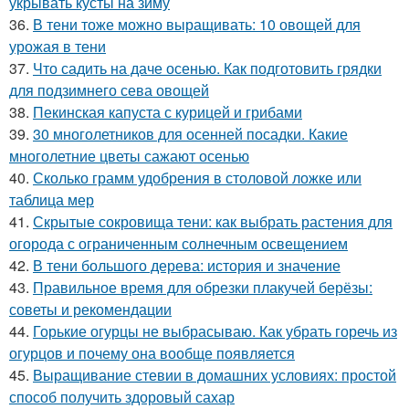
укрывать кусты на зиму
36.
В тени тоже можно выращивать: 10 овощей для
урожая в тени
37.
Что садить на даче осенью. Как подготовить грядки
для подзимнего сева овощей
38.
Пекинская капуста с курицей и грибами
39.
30 многолетников для осенней посадки. Какие
многолетние цветы сажают осенью
40.
Сколько грамм удобрения в столовой ложке или
таблица мер
41.
Скрытые сокровища тени: как выбрать растения для
огорода с ограниченным солнечным освещением
42.
В тени большого дерева: история и значение
43.
Правильное время для обрезки плакучей берёзы:
советы и рекомендации
44.
Горькие огурцы не выбрасываю. Как убрать горечь из
огурцов и почему она вообще появляется
45.
Выращивание стевии в домашних условиях: простой
способ получить здоровый сахар