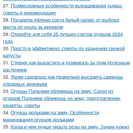
27.
Подмосковные особенности выращивания тыквы:
советы и рекомендации
28.
Посадила яблоню сорта белый налив: от выбора
места до ухода за деревом
29.
Откройте для себя 25 лучших сортов огурцов 2024
года
30.
Просто и эффективно: советы по хранению свежей
капусты
31.
Стевия: как вырастить и ухаживать за этим полезным
растением
32.
Уроки садовода: как правильно высадить саженцы
плодовых деревьев
33.
Огурцы Пальчики оближешь на зиму. Салат из
огурцов Пальчики оближешь на зиму: приготовление,
рецепты, советы
34.
Огурцы дольками на зиму. Особенности
маринования огурцов дольками
35.
Когда и чем лучше укрыть розы на зиму. Зачем нужно