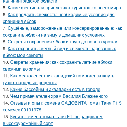
Калининградской области
5.
Какие фестивали привлекают туристов со всего мира
6.
Как продлить свежесть: необходимые условия для
хранения яблок
7.
Сушёные, замороженные или консервированные: как
сохранить яблоки на зиму в домашних условиях
8.
Секреты сохранения яблок и груш до нового урожая
9.
Как сохранить светлый вид и свежесть нарезанных
яблок: мои секреты
10.
Секреты хранения: как сохранить летние яблоки
свежими до зимы
11.
Как мелколепестник канадский помогает заткнуть
гузно: народные рецепты
12.
Какие бассейны и аквапарки есть в городе
13.
Чем примечателен храм Василия Блаженного
14.
Отзывы и опыт: семена САДОВИТА томат Таня F1 5
семечек 00191978
15.
Купить семена томат Таня F1: выращиваем
высокоурожайный сорт