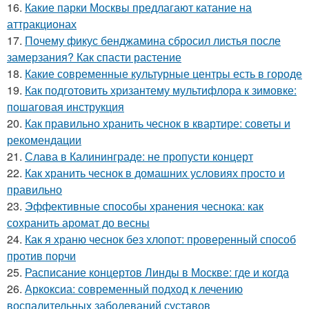
16.
Какие парки Москвы предлагают катание на
аттракционах
17.
Почему фикус бенджамина сбросил листья после
замерзания? Как спасти растение
18.
Какие современные культурные центры есть в городе
19.
Как подготовить хризантему мультифлора к зимовке:
пошаговая инструкция
20.
Как правильно хранить чеснок в квартире: советы и
рекомендации
21.
Слава в Калининграде: не пропусти концерт
22.
Как хранить чеснок в домашних условиях просто и
правильно
23.
Эффективные способы хранения чеснока: как
сохранить аромат до весны
24.
Как я храню чеснок без хлопот: проверенный способ
против порчи
25.
Расписание концертов Линды в Москве: где и когда
26.
Аркоксиа: современный подход к лечению
воспалительных заболеваний суставов