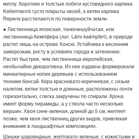
метлу. Короткие и толстые побеги кустовидного карлика
Kellermannii густо покрыты хвоей, а ветви карлика
Repens расстилаются по поверхности земли.
● Лиственница японская, тонкочешуйчатая, или
лиственница Кемпфера (лат. Lárix kaémpferi), в природе
растет лишь на острове Хонсю. Устойчива к весенним
заморозкам, росту в условиях города и затенению.
Растет быстрее, чем лиственница европейская,
необычайно декоративна. Из нее издавна формировали
миниатюрные копии деревьев с использованием
техники бонсай. Кора красновато-коричневая, с сизым
налетом, ветви толстые и длинные, расположены почти
горизонтально, слегка закручены по спирали. Крона
имеет форму пирамиды, а у ствола часто несколько
вершин. Хвоя сине-зеленая, длиной до 5 см, желтеет
позже, чем хвоя лиственниц других видов, привлекая
внимание в ландшафтных композициях.
Шишки шаровидные, желтовато-зеленые, с кожистыми и