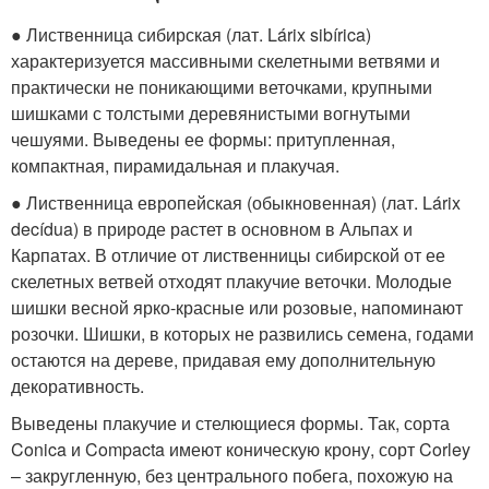
● Лиственница сибирская (лат. Lárix sibírica)
характеризуется массивными скелетными ветвями и
практически не поникающими веточками, крупными
шишками с толстыми деревянистыми вогнутыми
чешуями. Выведены ее формы: притупленная,
компактная, пирамидальная и плакучая.
● Лиственница европейская (обыкновенная) (лат. Lárix
decídua) в природе растет в основном в Альпах и
Карпатах. В отличие от лиственницы сибирской от ее
скелетных ветвей отходят плакучие веточки. Молодые
шишки весной ярко-красные или розовые, напоминают
розочки. Шишки, в которых не развились семена, годами
остаются на дереве, придавая ему дополнительную
декоративность.
Выведены плакучие и стелющиеся формы. Так, сорта
Conica и Compacta имеют коническую крону, сорт Corley
– закругленную, без центрального побега, похожую на