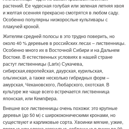
растений. Ее чудесная голубая или зеленая летняя хвоя
и желтая осенняя прекрасно смотрятся в любом саду.
Особенно популярны низкорослые культивары с
плакучей кроной.
Жителям средней полосы в это трудно поверить, но
около 40 % деревьев в российских лесах – лиственницы.
Особенно много их в Восточной Сибири и на Дальнем
Востоке. В естественных условиях в нашей стране
растут лиственницы (Larix) Сукачева,
сибирская,европейская, даурская, курильская,
ольгинская, а также несколько гибридных форм –
амурская, Чекановского, Любарского, охотская. В
культуре же чаще всего встречается лиственница
японская, или Кемпфера.
Внешне все лиственницы очень похожи: это крупные
деревья (до 50 м) с ширококоническими кронами, но
существуют и карликовые сорта. Хвоинки мягкие, узкие,
прямые или слегка изогнутые, собранные в пучки по 20–