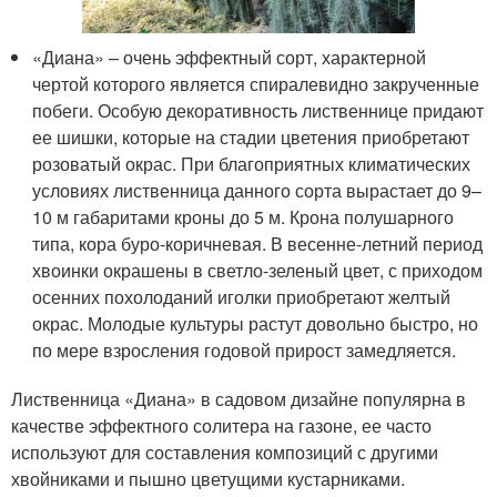
«Диана» – очень эффектный сорт, характерной
чертой которого является спиралевидно закрученные
побеги. Особую декоративность лиственнице придают
ее шишки, которые на стадии цветения приобретают
розоватый окрас. При благоприятных климатических
условиях лиственница данного сорта вырастает до 9–
10 м габаритами кроны до 5 м. Крона полушарного
типа, кора буро-коричневая. В весенне-летний период
хвоинки окрашены в светло-зеленый цвет, с приходом
осенних похолоданий иголки приобретают желтый
окрас. Молодые культуры растут довольно быстро, но
по мере взросления годовой прирост замедляется.
Лиственница «Диана» в садовом дизайне популярна в
качестве эффектного солитера на газоне, ее часто
используют для составления композиций с другими
хвойниками и пышно цветущими кустарниками.