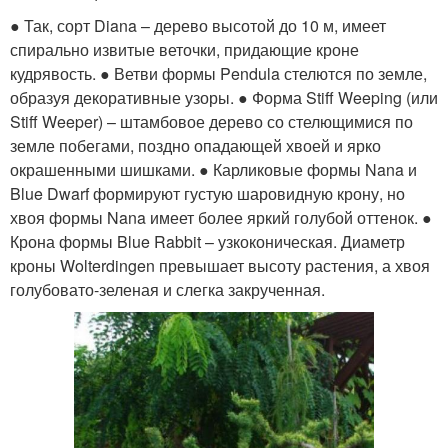
● Так, сорт Diana – дерево высотой до 10 м, имеет
спирально извитые веточки, придающие кроне
кудрявость. ● Ветви формы Pendula стелются по земле,
образуя декоративные узоры. ● Форма Stiff Weeping (или
Stiff Weeper) – штамбовое дерево со стелющимися по
земле побегами, поздно опадающей хвоей и ярко
окрашенными шишками. ● Карликовые формы Nana и
Blue Dwarf формируют густую шаровидную крону, но
хвоя формы Nana имеет более яркий голубой оттенок. ●
Крона формы Blue Rabbit – узкоконическая. Диаметр
кроны Wolterdingen превышает высоту растения, а хвоя
голубовато-зеленая и слегка закрученная.