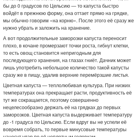
бы до 0 градусов по Цельсию — то капуста быстро
войдёт в прежнюю форму, она оттает прямо на грядке,
мы обычно говорим «на корню». После этого её сразу же
нужно убрать и заложить на хранение.
А вот продолжительные заморозки капуста переносит
плохо, в кочане промерзают точки роста, гибнут клетки,
то есть овощ становится непригодным для
последующего хранения, на глазах гниёт. Дачник может
лишь употребить небольшое количество такой капусты
сразу же в пищу, удалив верхние перемёрзшие листья.
Цветная капуста — теплолюбивая культура. При низких
температурах она прекращает расти, продуктивность её
тут же сокращается, поэтому совершенно
нецелесообразно держать её на грядках до первых
заморозков. Цветная капуста выдерживает температуру
до -1 градуса по Цельсию. Если вдруг вы не успели её
вовремя собрать, то первые минусовые температуры
нанесут удар по её неплотным головкам.