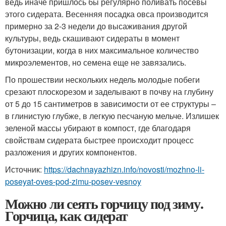
ведь иначе пришлось бы регулярно поливать посевы
этого сидерата. Весенняя посадка овса производится
примерно за 2-3 недели до высаживания другой
культуры, ведь скашивают сидераты в момент
бутонизации, когда в них максимальное количество
микроэлементов, но семена еще не завязались.
По прошествии нескольких недель молодые побеги
срезают плоскорезом и заделывают в почву на глубину
от 5 до 15 сантиметров в зависимости от ее структуры –
в глинистую глубже, в легкую песчаную мельче. Излишек
зеленой массы убирают в компост, где благодаря
свойствам сидерата быстрее происходит процесс
разложения и других компонентов.
Источник:
https://dachnayazhizn.info/novosti/mozhno-li-
poseyat-oves-pod-zimu-posev-vesnoy
Можно ли сеять горчицу под зиму.
Горчица, как сидерат