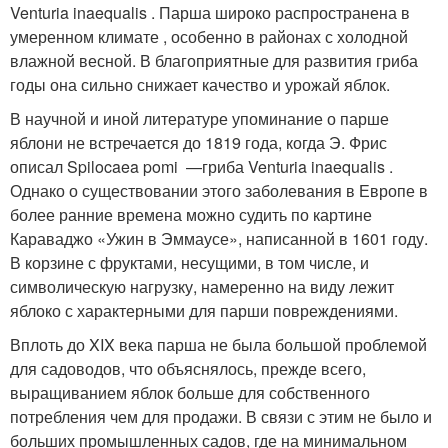
Venturia inaequalis . Парша широко распространена в
умеренном климате , особенно в районах с холодной
влажной весной. В благоприятные для развития гриба
годы она сильно снижает качество и урожай яблок.
В научной и иной литературе упоминание о парше
яблони не встречается до 1819 года, когда Э. Фрис
описал Spilocaea pomi —гриба Venturia inaequalis
.
Однако о существовании этого заболевания в Европе в
более ранние времена можно судить по картине
Караваджо «Ужин в Эммаусе», написанной в 1601 году.
В корзине с фруктами, несущими, в том числе, и
символическую нагрузку, намеренно на виду лежит
яблоко с характерными для парши повреждениями.
Вплоть до XIX века парша не была большой проблемой
для садоводов, что объяснялось, прежде всего,
выращиванием яблок больше для собственного
потребления чем для продажи. В связи с этим не было и
больших промышленных садов, где на минимальном