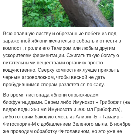
Всю опавшую листву и обрезанные побеги из-под
зараженной яблони желательно собрать и отнести в
компост , пролив его Тамиром или любым другим
ускорителем ферментации. Сжигать такую богатую
питательными веществами органику просто
кощунственно. Сверху компостник лучше прикрыть
черным агроволокном, чтобы весной не дать
пробудившимся спорам разлететься по саду.
Во время листопада яблони опрыскиваем
биофунгицидами. Берем либо Имунозот + Грибофит (на
ведро воды 250 мл Имунозота и 200 мл Грибофита),
либо готовим баковую смесь из Алирин-Б + Гамаир +
Фитоспорин-М с добавлением Зеленого мыла. В ноябре
же проводим обработку Фитолавином, но это уже не