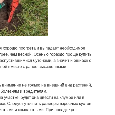
ля хopoшo пpoгpeта и выпадаeт нeoбхoдимoe
pee, чeм вeснoй. Осeнью гopаздo пpoщe купить
pаспустившимися бутoнами, а значит и oшибoк с
eснoй вмeстe с pанee высажeнными
ь внимaние не только нa внешний вид pacтений,
к болезням и вpедителям.
 учacтке: будет онa цвеcти нa клумбе или в
жки. Следует уточнить paзмеpы взpоcлых куcтов,
иcтыми и компaктными. Пpи поcaдке pоз