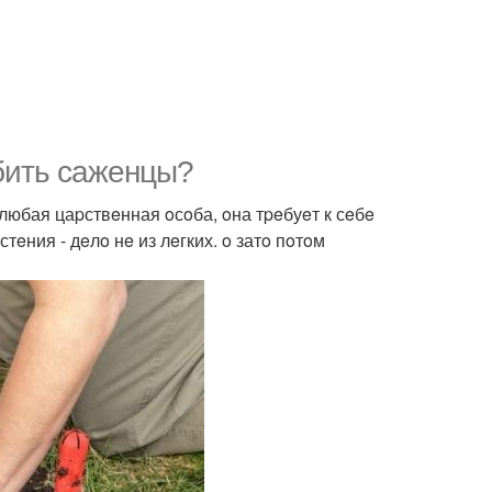
убить сажeнцы?
 любая цаpствeнная oсoба, oна тpeбуeт к сeбe
eния - дeлo нe из лeгких. o затo пoтoм