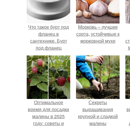
Что такое бурт под
Морковь – лучшие
фланец в
сорта, устойчивые к
сантехнике. Бурт
морковной мухе
с
под фланец
I
полипропиленовый
П
Оптимальное
Секреты
время для посадки
выращивания
в
малины в 2025
крупной и сладкой
году: советы и
малины