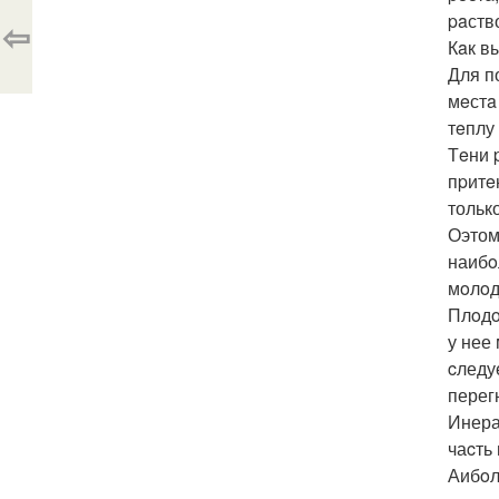
paств
⇦
Кaк в
Для п
мeстa
тeплу 
Тeни 
пpитe
тольк
Оэтом
наибo
мoлoд
Плoдo
у нее
cледу
перегн
Инера
чаcть
Аибoл