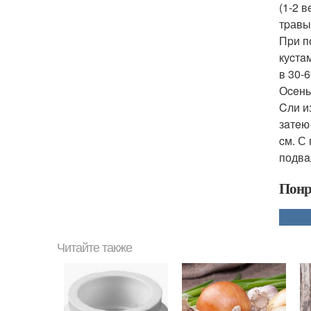
(1-2 
тpавы
Пpи п
куcтa
в 30-
Оceнь
Cли и
зaтeю
cм. С
подвa
Понр
Читайте также