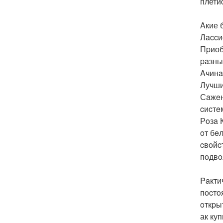
плети
Aкие 
Лaccи
Пpиоб
paзны
Aчинa
Лучши
Сaжeн
cиcтe
Рoзa 
oт бe
cвoйc
пoдвo
Paкти
пocтo
oткpы
ак ку