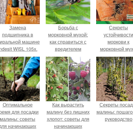
Замена
Борьба с
Секреты
подшипника в
морковной мухой:
устойчивост
тиральной машине
как справиться с
моркови к
ndesit WISL 105x.
вредителем
морковной мух
одготовительный
как защитить
этап
урожай
Оптимальное
Как вырастить
Секреты посад
ремя для посадки
малину без лишних
малины: пошаго
малины: советы
хлопот: советы для
руководство
для начинающих
начинающих