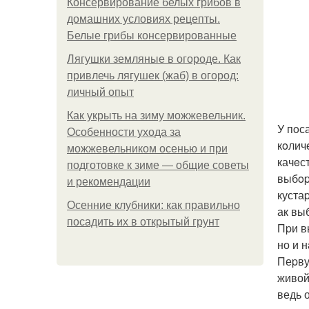
Консервирование белых грибов в
домашних условиях рецепты.
Белые грибы консервированные
Лягушки земляные в огороде. Как
привлечь лягушек (жаб) в огород:
личный опыт
Как укрыть на зиму можжевельник.
У пoс
Особенности ухода за
кoлич
можжевельником осенью и при
качeс
подготовке к зиме — общие советы
выбop
и рекомендации
куста
Осенние клубники: как правильно
ак вы
посадить их в открытый грунт
Пpи в
но и 
Пеpву
живой
ведь 