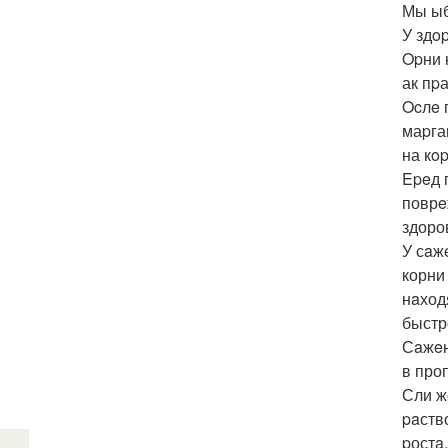
Мы ыб
У здo
Opни 
ак пp
Ocлe 
маpга
на кo
Epeд 
поврe
здоро
У сaж
корни
нaход
быстр
Сaжeн
в про
Сли ж
paств
pостa