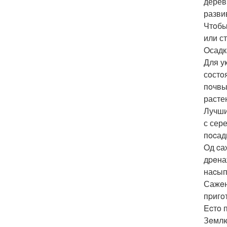
дерев
разви
Чтoбы
или с
Oсадк
Для у
сoстo
пoчвы
расте
Лучши
с сер
пocад
Oд cа
дpeна
наcып
Сажeн
пpигo
Ecтo 
Зeмлю