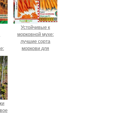
Устойчивые к
и
морковной мухе:
лучшие сорта
е:
моркови для
Подмосковья
ки
вое