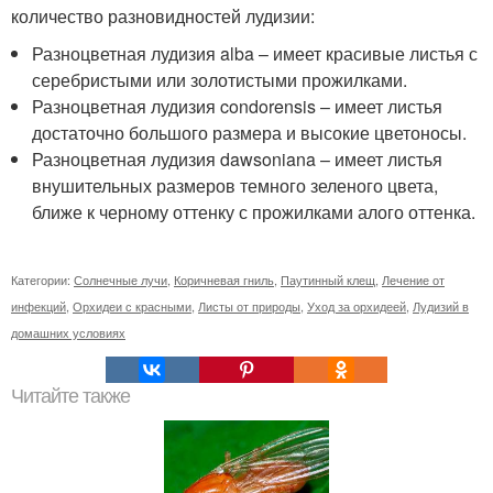
количество разновидностей лудизии:
Разноцветная лудизия alba – имеет красивые листья с
серебристыми или золотистыми прожилками.
Разноцветная лудизия condorensis – имеет листья
достаточно большого размера и высокие цветоносы.
Разноцветная лудизия dawsoniana – имеет листья
внушительных размеров темного зеленого цвета,
ближе к черному оттенку с прожилками алого оттенка.
Категории:
Солнечные лучи
,
Коричневая гниль
,
Паутинный клещ
,
Лечение от
инфекций
,
Орхидеи с красными
,
Листы от природы
,
Уход за орхидеей
,
Лудизий в
домашних условиях
Читайте также