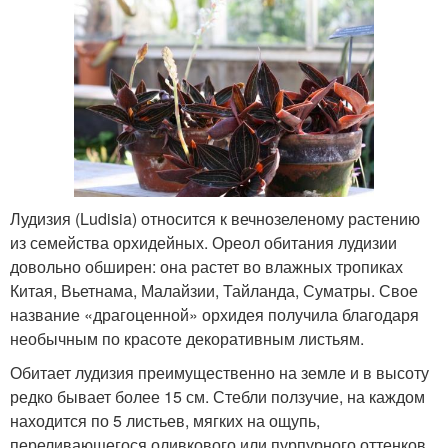
Лудизия (Ludisia) относится к вечнозеленому растению
из семейства орхидейных. Ореол обитания лудизии
довольно обширен: она растет во влажных тропиках
Китая, Вьетнама, Малайзии, Тайланда, Суматры. Свое
название «драгоценной» орхидея получила благодаря
необычным по красоте декоративным листьям.
Обитает лудизия преимущественно на земле и в высоту
редко бывает более 15 см. Стебли ползучие, на каждом
находится по 5 листьев, мягких на ощупь,
переливающегося оливкового или пурпурного оттенков.