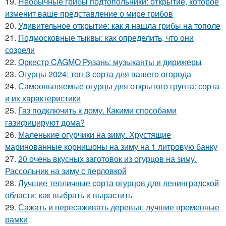
19.
Необычные грибы подтопольники: открытие, которое
изменит ваше представление о мире грибов
20.
Удивительное открытие: как я нашла грибы на тополе
21.
Подмосковные тыквы: как определить, что они
созрели
22.
Оркестр CAGMO Рязань: музыканты и дирижеры
23.
Огурцы 2024: топ-3 сорта для вашего огорода
24.
Самоопыляемые огурцы для открытого грунта: сорта
и их характеристики
25.
Газ подключить к дому. Какими способами
газифицируют дома?
26.
Маленькие огурчики на зиму. Хрустящие
маринованные корнишоны на зиму на 1 литровую банку
27.
20 очень вкусных заготовок из огурцов на зиму.
Рассольник на зиму с перловкой
28.
Лучшие тепличные сорта огурцов для ленинградской
области: как выбрать и вырастить
29.
Сажать и пересаживать деревья: лучшие временные
рамки