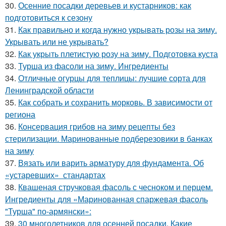
30.
Осенние посадки деревьев и кустарников: как
подготовиться к сезону
31.
Как правильно и когда нужно укрывать розы на зиму.
Укрывать или не укрывать?
32.
Как укрыть плетистую розу на зиму. Подготовка куста
33.
Турша из фасоли на зиму. Ингредиенты
34.
Отличные огурцы для теплицы: лучшие сорта для
Ленинградской области
35.
Как собрать и сохранить морковь. В зависимости от
региона
36.
Консервация грибов на зиму рецепты без
стерилизации. Маринованные подберезовики в банках
на зиму
37.
Вязать или варить арматуру для фундамента. Об
«устаревших» стандартах
38.
Квашеная стручковая фасоль с чесноком и перцем.
Ингредиенты для «Маринованная спаржевая фасоль
"Турша" по-армянски»:
39.
30 многолетников для осенней посадки. Какие