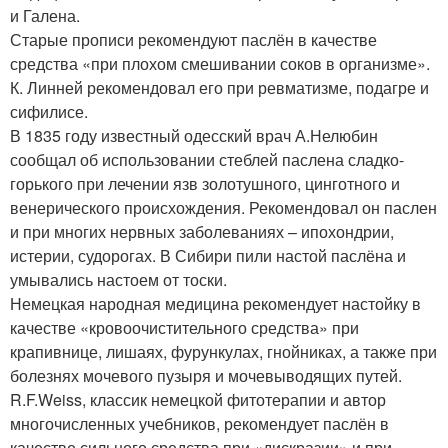
и Галена.
Старые прописи рекомендуют паслён в качестве
средства «при плохом смешивании соков в организме».
К. Линней рекомендовал его при ревматизме, подагре и
сифилисе.
В 1835 году известный одесский врач А.Нелюбин
сообщал об использовании стеблей паслена сладко-
горького при лечении язв золотушного, цинготного и
венерического происхождения. Рекомендовал он паслен
и при многих нервных заболеваниях – ипохондрии,
истерии, судорогах. В Сибири пили настой паслёна и
умывались настоем от тоски.
Немецкая народная медицина рекомендует настойку в
качестве «кровоочистительного средства» при
крапивнице, лишаях, фурункулах, гнойниках, а также при
болезнях мочевого пузыря и мочевыводящих путей.
R.F.Weiss, классик немецкой фитотерапии и автор
многочисленных учебников, рекомендует паслён в
качестве сильного средства при «дискразии» и при