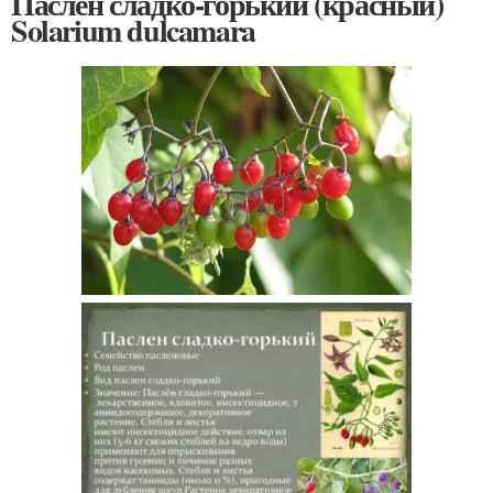
Паслен сладко-горький (красный)
Solarium dulcamara