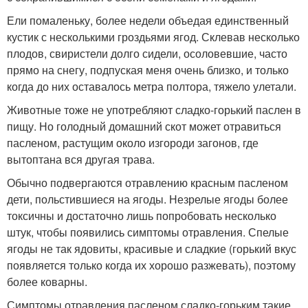
Ели помаленьку, более недели объедая единственный
кустик с несколькими гроздьями ягод. Склевав несколько
плодов, свиристели долго сидели, осоловевшие, часто
прямо на снегу, подпуская меня очень близко, и только
когда до них оставалось метра полтора, тяжело улетали.
Животные тоже не употребляют сладко-горький паслен в
пищу. Но голодный домашний скот может отравиться
пасленом, растущим около изгороди загонов, где
вытоптана вся другая трава.
Обычно подвергаются отравлению красным пасленом
дети, польстившиеся на ягоды. Незрелые ягоды более
токсичны и достаточно лишь попробовать несколько
штук, чтобы появились симптомы отравления. Спелые
ягоды не так ядовиты, красивые и сладкие (горький вкус
появляется только когда их хорошо разжевать), поэтому
более коварны.
Симптомы отравления пасленом сладко-горьким такие