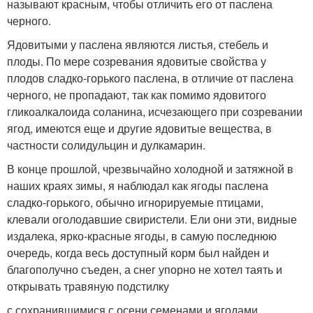
называют красным, чтобы отличить его от паслена
черного.
Ядовитыми у паслена являются листья, стебель и
плоды. По мере созревания ядовитые свойства у
плодов сладко-горького паслена, в отличие от паслена
черного, не пропадают, так как помимо ядовитого
гликоалкалоида соланина, исчезающего при созревании
ягод, имеются еще и другие ядовитые вещества, в
частности солидульцин и дулкамарин.
В конце прошлой, чрезвычайно холодной и затяжной в
наших краях зимы, я наблюдал как ягоды паслена
сладко-горького, обычно игнорируемые птицами,
клевали оголодавшие свиристели. Ели они эти, видные
издалека, ярко-красные ягоды, в самую последнюю
очередь, когда весь доступный корм был найден и
благополучно съеден, а снег упорно не хотел таять и
открывать травяную подстилку
с сохранившимися с осени семенами и ягодами.