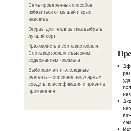
Семь проверенных способов
избавиться от мышей и крыс
навсегда
Огурцы для теплицы: как выбрать
лучший сорт
Крахмалистые сорта картофеля.
Пре
Сорта картофеля с высоким
содержанием крахмала
Эф
Выбираем антигололедные
раз
реагенты - описание популярных
уда
средств, классификация и правила
пол
применения
нев
Эк
нео
важ
сем
Ис