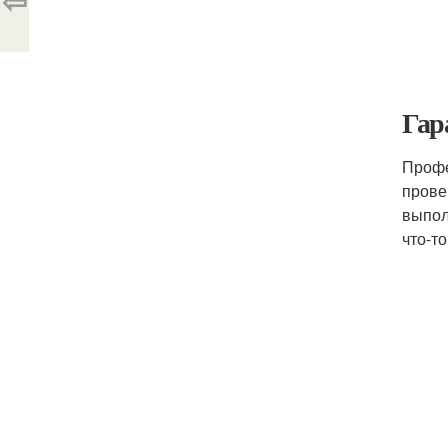
⇦
Гар
Профе
прове
выпол
что-т