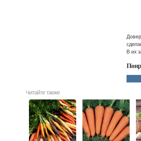
Довер
сдела
В их 
Понр
Читайте также