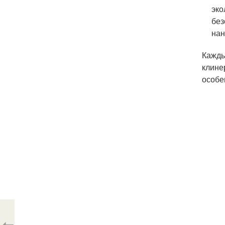
эко
без
нан
Кажды
клине
особе