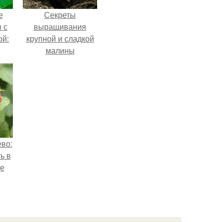
е
Секреты
 с
выращивания
ой:
крупной и сладкой
малины
во:
ь в
е