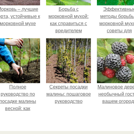
орковь – лучшие
Борьба с
Эффективны
орта, устойчивые к
морковной мухой:
методы борьбы
морковной мухе
как справиться с
морковной мух
вредителем
советы для
садоводов
Полное
Секреты посадки
Малиновое дере
руководство по
малины: пошаговое
необычный гост
посадке малины
руководство
вашем огород
весной: как
равильно сажать
саженцы в
открытый грунт