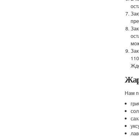
ост
Зак
пре
Зак
ост
мож
Зак
110
Жде
Жар
Нам п
гри
соль
саха
укс
лав