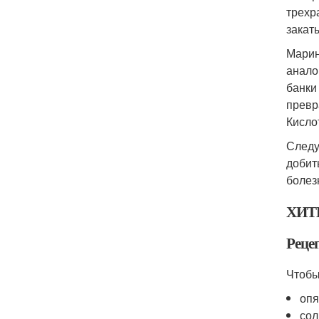
трехр
закат
Марин
анало
банки
превр
Кисло
Следу
добит
болез
ХИТ
Реце
Чтобы
опя
сол