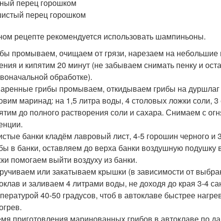
ный перец горошком
истый перец горошком
ном рецепте рекомендуется использовать шампиньоны.
бы промываем, очищаем от грязи, нарезаем на небольшие 
ения и кипятим 20 минут (не забываем снимать пенку и ос
воначальной обработке).
аренные грибы промываем, откидываем грибы на дуршлаг и
овим маринад: на 1,5 литра воды, 4 столовых ложки соли, 3
ятим до полного растворения соли и сахара. Снимаем с ог
енции.
истые банки кладём лавровый лист, 4-5 горошин черного и
бы в банки, оставляем до верха банки воздушную подушку 
ки помогаем выйти воздуху из банки.
ручиваем или закатываем крышки (в зависимости от выбран
оклав и заливаем 4 литрами воды, не доходя до края 3-4 с
пературой 40-50 градусов, чтоб в автоклаве быстрее нагре
огрев.
мя приготовления маринованных грибов в автоклаве по дан