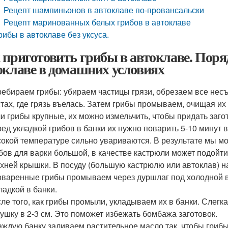
Рецепт шампиньонов в автоклаве по-провансальски
Рецепт маринованных белых грибов в автоклаве
рибы в автоклаве без уксуса.
 приготовить грибы в автоклаве. Поря
оклаве в домашних условиях
ебираем грибы: убираем частицы грязи, обрезаем все несъ
тах, где грязь въелась. Затем грибы промываем, очищая их 
и грибы крупные, их можно измельчить, чтобы придать заго
ед укладкой грибов в банки их нужно поварить 5-10 минут в
окой температуре сильно увариваются. В результате мы мо
бов для варки большой, в качестве кастрюли может подойти
хней крышки. В посуду (большую кастрюлю или автоклав) н
варенные грибы промываем через дуршлаг под холодной во
ладкой в банки.
ле того, как грибы промыли, укладываем их в банки. Слег
ушку в 2-3 см. Это поможет избежать бомбажа заготовок.
аждую банку заливаем растительное масло так, чтобы гриб