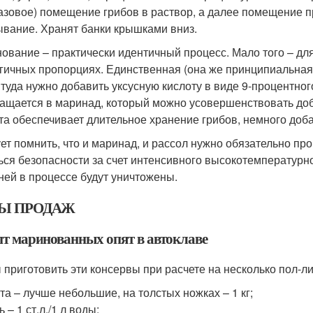
азовое) помещение грибов в раствор, а далее помещение пр
ывание. Хранят банки крышками вниз.
ование – практически идентичный процесс. Мало того – д
гичных пропорциях. Единственная (она же принципиальная)
 туда нужно добавить уксусную кислоту в виде 9-процентного 
ащается в маринад, который можно усовершенствовать доб
та обеспечивает длительное хранение грибов, немного доба
ет помнить, что и маринад, и рассол нужно обязательно про
ься безопасности за счет интенсивного высокотемпературно
ней в процессе будут уничтожены.
Ы ПРОДАЖ
пт маринованных опят в автоклаве
 приготовить эти консервы при расчете на несколько пол-л
та – лучше небольшие, на толстых ножках – 1 кг;
ь – 1 ст.л./1 л воды;