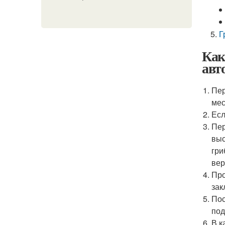
Г
Как
авт
Пер
мес
Есл
Пер
выс
гри
вер
Про
зак
Пос
под
В к