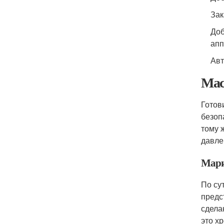
Зак
Доб
апп
Авт
Мас
Готов
безоп
тому 
давле
Мари
По су
предс
сдела
это х