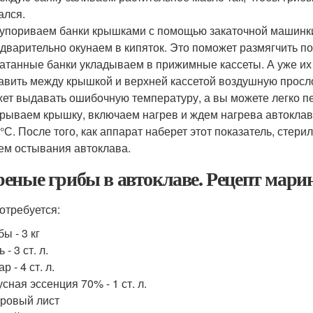
ался.
упориваем банки крышками с помощью закаточной машинки
дварительно окунаем в кипяток. Это поможет размягчить п
атанные банки укладываем в прижимные кассеты. А уже их 
авить между крышкой и верхней кассетой воздушную просло
ет выдавать ошибочную температуру, а вы можете легко п
рываем крышку, включаем нагрев и ждем нагрева автоклав
°С. После того, как аппарат наберет этот показатель, стери
м остывания автоклава.
еные грибы в автоклаве. Рецепт мари
отребуется:
бы - 3 кг
 - 3 ст. л.
р - 4 ст. л.
усная эссенция 70% - 1 ст. л.
ровый лист