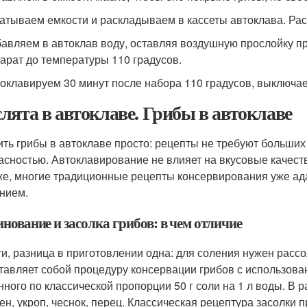
атываем емкости и раскладываем в кассеты автоклава. Рас
авляем в автоклав воду, оставляя воздушную прослойку п
арат до температуры 110 градусов.
оклавируем 30 минут после набора 110 градусов, выключае
лята в автоклаве. Грибы в автоклаве
ить грибы в автоклаве просто: рецепты не требуют больших
асностью. Автоклавирование не влияет на вкусовые качеств
же, многие традиционные рецепты консервирования уже ад
нием.
нование и засолка грибов: в чем отличие
ти, разница в приготовлении одна: для соления нужен расс
тавляет собой процедуру консервации грибов с использова
нного по классической пропорции 50 г соли на 1 л воды. В 
рен, укроп, чеснок, перец. Классическая рецептура засолки 