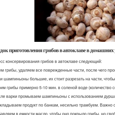
док приготовления грибов в автоклаве в домашних
сс консервирования грибов в автоклаве следующий:
м грибы, удаляем все поврежденные части, после чего пр
и шампиньоны большие, их стоит разрезать на части, что
им грибы примерно 5-10 мин. в соленой воде (количество с
ле варки промываем шампиньоны с использованием дуршла
кладываем продукт по банкам, несильно трамбуем. Важно о
авляем в емкости масло, чтобы оно покрыло грибы, но сво