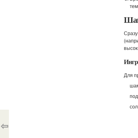
тем
Шам
Сразу
(напр
высок
Ингр
Для п
ша
под
сол
⇦