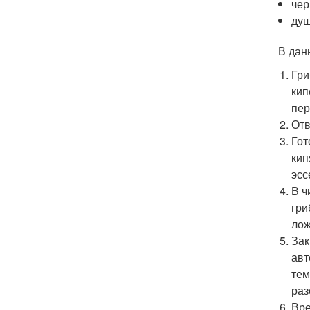
чер
душ
В дан
Гри
кип
пер
Отв
Гот
кип
эсс
В ч
гри
лож
Зак
авт
тем
раз
Вре