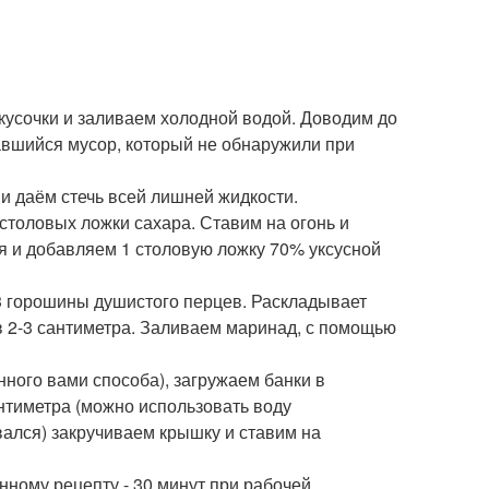
кусочки и заливаем холодной водой. Доводим до
тавшийся мусор, который не обнаружили при
 даём стечь всей лишней жидкости.
 столовых ложки сахара. Ставим на огонь и
ня и добавляем 1 столовую ложку 70% уксусной
 3 горошины душистого перцев. Раскладывает
в 2-3 сантиметра. Заливаем маринад, с помощью
ного вами способа), загружаем банки в
антиметра (можно использовать воду
вался) закручиваем крышку и ставим на
ному рецепту - 30 минут при рабочей