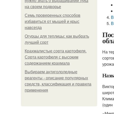
нужно знать о выращивании лука
на своем подворье
Семь проверенных способов
В
избавиться от мышей и крыс
В
навсегда
Пос
Огурцы для теплицы: как выбрать
обл
лучший сорт
Крахмалистые сорта картофеля.
На те
Сорта картофеля с высоким
сорто
содержанием крахмала
урожа
Выбираем антигололедные
Назв
реагенты - описание популярных
средств, классификация и правила
Викто
применения
широт
Клима
(один
«Микр