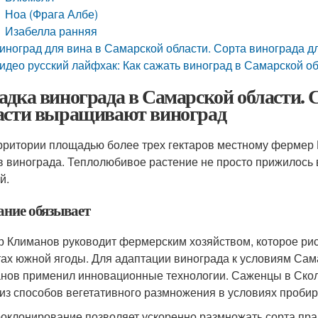
Ноа (Фрага Албе)
Изабелла ранняя
иноград для вина в Самарской области. Сорта винограда д
идео русский лайфхак: Как сажать виноград в Самарской об
адка винограда в Самарской области. 
асти выращивают виноград
рритории площадью более трех гектаров местному фермер 
в винограда. Теплолюбивое растение не просто прижилось 
й.
ание обязывает
р Климанов руководит фермерским хозяйством, которое ри
ах южной ягоды. Для адаптации винограда к условиям Сам
нов применил инновационные технологии. Саженцы в Ско
 из способов вегетативного размножения в условиях пробир
оклонирование позволяет ускоренно размножать сорта практ