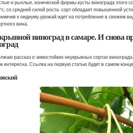
стые и рыхлые, конической формы.кусты винограда этого со
 °с, со средней силой роста. сорт обладает повышенной уст
иимчив к оидиуму.урожай идет на потребление в свежем вид
ертного вина.
крывной виноград в самаре. И снова 
оград
лжаю рассказ о зимостойких неукрывных сортах винограда, 
м интересна. Ссылка на первую статью будет в самом конце
овский