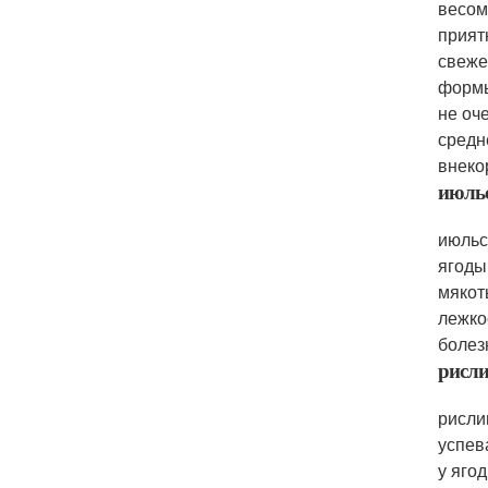
весом
прият
свеже
формы
не оч
средн
внеко
июль
июльс
ягоды
мякот
лежко
болез
рисли
рисли
успев
у яго