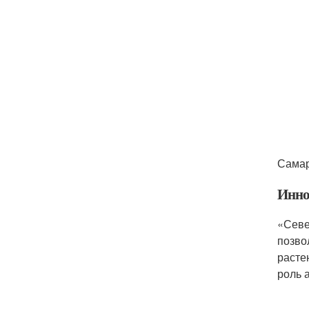
Самар
Инно
«Севе
позво
расте
роль 