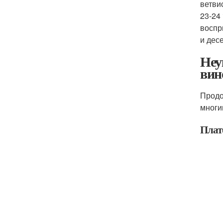
ветви
23-24
воспр
и дес
Неу
вин
Продо
многи
Плат