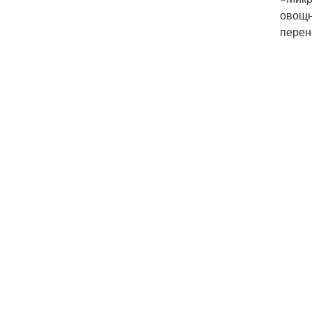
овощн
перен