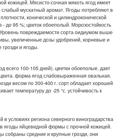
ной кожицей. Мясисто-сочная мякоть ягод имеет
я слабый мускатный аромат. Ягоды потребляют в
 плотности, конической и цилиндроконической
- до 95 %; цветок обоеполый. Морозостойкость
С. Уровень повреждаемости сорта оидиумом выше
ивы, увеличенные дозы удобрений, корневые и
 грозди и ягоды.
од всего 100-105 дней). цветки обоеполые. дает
о цвета. форма ягод слабовыраженная овальная.
озди весом по 300-400 г. сорт обладает хорошей
вает температуру до -25 °с. устойчивость к
ый в условиях региона северного виноградарства
еров ягоды яйцевидной формы с прочной кожицей.
ды собраны средние и крупные грозди, они