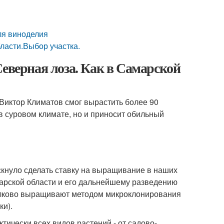
ля виноделия
ласти.Выбор участка.
Северная лоза. Как в Самарской
Виктор Климатов смог вырастить более 90
в суровом климате, но и приносит обильный
скнуло сделать ставку на выращивание в наших
арской области и его дальнейшему разведению
лково выращивают методом микроклонирования
ки).
ически всех видов растений - от садово-