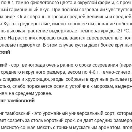
 по 6 г, темно-фиолетового цвета и округлой формы, с проч
ный гармоничный вкус. При полном созревании чувствуетс
м виде. Они собраны в грозди средней величины и средней
.Кусты среднерослые, имеют хорошее вызревание побегов 
ень высокая, растение выдерживает температуру до -21 °
его.На растениях хорошо сказываются своевременные пол
рневые подкормки. В этом случае кусты дают более крупные
ский
кий - сорт винограда очень раннего срока созревания (пери
 среднего и крупного размера, весом по 4-6 г, темно-синег
ь сладкая и хрустящая. ягоды собраны в крупные рыхлые гр
стью, слабо поражается осами; устойчив к морозам, выдержи
ням на среднем уровне.
нг тамбовский
нг тамбовский - это урожайный универсальный сорт, котор
ает созреть за столь короткий срок. он дает средних разм
д мясисто-сочная мякоть с тонким мускатным ароматом. яго