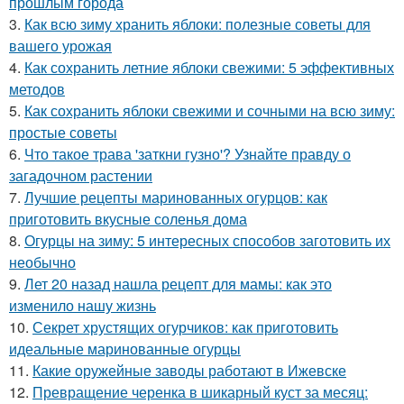
прошлым города
3.
Как всю зиму хранить яблоки: полезные советы для
вашего урожая
4.
Как сохранить летние яблоки свежими: 5 эффективных
методов
5.
Как сохранить яблоки свежими и сочными на всю зиму:
простые советы
6.
Что такое трава 'заткни гузно'? Узнайте правду о
загадочном растении
7.
Лучшие рецепты маринованных огурцов: как
приготовить вкусные соленья дома
8.
Огурцы на зиму: 5 интересных способов заготовить их
необычно
9.
Лет 20 назад нашла рецепт для мамы: как это
изменило нашу жизнь
10.
Секрет хрустящих огурчиков: как приготовить
идеальные маринованные огурцы
11.
Какие оружейные заводы работают в Ижевске
12.
Превращение черенка в шикарный куст за месяц: