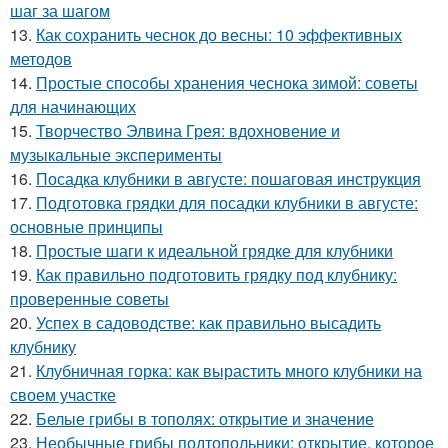
шаг за шагом
13.
Как сохранить чеснок до весны: 10 эффективных
методов
14.
Простые способы хранения чеснока зимой: советы
для начинающих
15.
Творчество Элвина Грея: вдохновение и
музыкальные эксперименты
16.
Посадка клубники в августе: пошаговая инструкция
17.
Подготовка грядки для посадки клубники в августе:
основные принципы
18.
Простые шаги к идеальной грядке для клубники
19.
Как правильно подготовить грядку под клубнику:
проверенные советы
20.
Успех в садоводстве: как правильно высадить
клубнику
21.
Клубничная горка: как вырастить много клубники на
своем участке
22.
Белые грибы в тополях: открытие и значение
23.
Необычные грибы подтопольники: открытие, которое