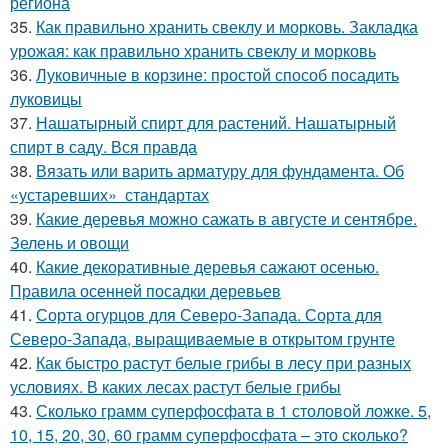
региона
35.
Как правильно хранить свеклу и морковь. Закладка
урожая: как правильно хранить свеклу и морковь
36.
Луковичные в корзине: простой способ посадить
луковицы
37.
Нашатырный спирт для растений. Нашатырный
спирт в саду. Вся правда
38.
Вязать или варить арматуру для фундамента. Об
«устаревших» стандартах
39.
Какие деревья можно сажать в августе и сентябре.
Зелень и овощи
40.
Какие декоративные деревья сажают осенью.
Правила осенней посадки деревьев
41.
Сорта огурцов для Северо-Запада. Сорта для
Северо-Запада, выращиваемые в открытом грунте
42.
Как быстро растут белые грибы в лесу при разных
условиях. В каких лесах растут белые грибы
43.
Сколько грамм суперфосфата в 1 столовой ложке. 5,
10, 15, 20, 30, 60 грамм суперфосфата – это сколько?