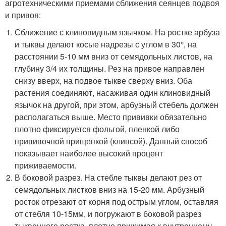
агротехническими приемами сближения сеянцев подвоя
и привоя:
Сближение с клиновидным язычком. На ростке арбуза
и тыквы делают косые надрезы с углом в 30°, на
расстоянии 5-10 мм вниз от семядольных листов, на
глубину 3/4 их толщины. Рез на привое направлен
снизу вверх, на подвое тыкве сверху вниз. Оба
растения соединяют, насаживая один клиновидный
язычок на другой, при этом, арбузный стебель должен
располагаться выше. Место прививки обязательно
плотно фиксируется фольгой, пленкой либо
прививочной прищепкой (клипсой). Данный способ
показывает наиболее высокий процент
приживаемости.
В боковой разрез. На стебле тыквы делают рез от
семядольных листков вниз на 15-20 мм. Арбузный
росток отрезают от корня под острым углом, оставляя
от стебля 10-15мм, и погружают в боковой разрез
тыквенного ростка, плотно прижимая к внутреннему