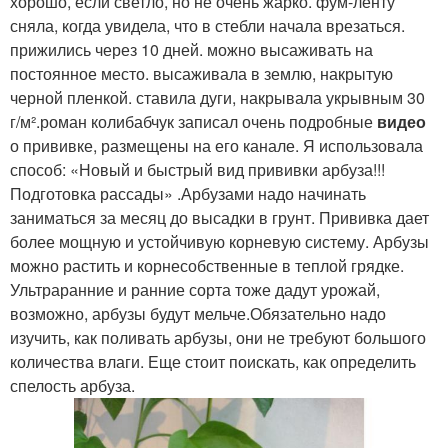
хорошо, если светло, но не очень жарко. фум-ленту
сняла, когда увидела, что в стебли начала врезаться.
прижились через 10 дней. можно высаживать на
постоянное место. высаживала в землю, накрытую
черной пленкой. ставила дуги, накрывала укрывным 30
г/м².роман колибабчук записал очень подробные
видео
о прививке, размещены на его канале. Я использовала
способ: «Новый и быстрый вид прививки арбуза!!!
Подготовка рассады» .Арбузами надо начинать
заниматься за месяц до высадки в грунт. Прививка дает
более мощную и устойчивую корневую систему. Арбузы
можно растить и корнесобственные в теплой грядке.
Ультраранние и ранние сорта тоже дадут урожай,
возможно, арбузы будут мельче.Обязательно надо
изучить, как поливать арбузы, они не требуют большого
количества влаги. Еще стоит поискать, как определить
спелость арбуза.