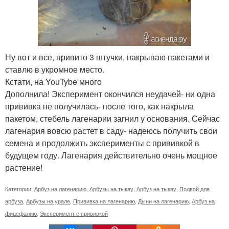
Ну вот и все, привито 3 штучки, накрываю пакетами и
ставлю в укромное место.
Кстати, на YouTybe много
Дополнила! Эксперимент окончился неудачей- ни одна
прививка не получилась- после того, как накрыла
пакетом, стебель лагенарии загнил у основания. Сейчас
лагенария вовсю растет в саду- надеюсь получить свои
семена и продолжить эксперименты с прививкой в
будущем году. Лагенария действительно очень мощное
растение!
Категории:
Арбуз на лагенарию
,
Арбузы на тыкву
,
Арбуз на тыкву
,
Подвой для
арбуза
,
Арбузы на урале
,
Прививка на лагенарию
,
Дыни на лагенарию
,
Арбуз на
фицефалию
,
Эксперимент с прививкой