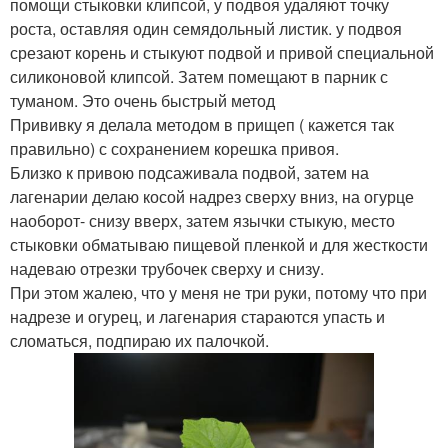
помощи стыковки клипсой, у подвоя удаляют точку
роста, оставляя один семядольный листик. у подвоя
срезают корень и стыкуют подвой и привой специальной
силиконовой клипсой. Затем помещают в парник с
туманом. Это очень быстрый метод
Прививку я делала методом в прищеп ( кажется так
правильно) с сохранением корешка привоя.
Близко к привою подсаживала подвой, затем на
лагенарии делаю косой надрез сверху вниз, на огурце
наоборот- снизу вверх, затем язычки стыкую, место
стыковки обматываю пищевой пленкой и для жесткости
надеваю отрезки трубочек сверху и снизу.
При этом жалею, что у меня не три руки, потому что при
надрезе и огурец, и лагенария стараются упасть и
сломаться, подпираю их палочкой.