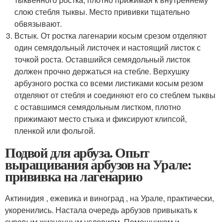
слою стебля тыквы. Место прививки тщательно
обвязывают.
Встык. От ростка лагенарии косым срезом отделяют
один семядольный листочек и настоящий листок с
точкой роста. Оставшийся семядольный листок
должен прочно держаться на стебле. Верхушку
арбузного ростка со всеми листиками косым резом
отделяют от стебля и соединяют его со стеблем тыквы
с оставшимся семядольным листком, плотно
прижимают место стыка и фиксируют клипсой,
пленкой или фольгой.
Подвой для арбуза. Опыт
выращивания арбузов на Урале:
прививка на лагенарию
Актинидия , ежевика и виноград , на Урале, практически,
укоренились. Настала очередь арбузов привыкать к
суровым жизненным условиям. Помощником и