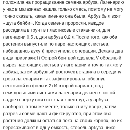
положила на проращивание семена арбуза. Лагенарию
у нас в магазинах нашла только смесь, поэтому не могу
точно сказать, какая именно она была. Арбуз был взят
«шуга бейби». Когда семена проросли, каждое
рассадила в грунт в пластиковые стаканчики, для
лагенарии 0,5 л, для арбуза 0,2 л.После того, как оба
растения выпустили по паре настоящих листьев,
набравшись духу )) приступила к операции. Делала два
вида прививки:1) Острой бритвой сделала V образный
вырез настоящих листьев у лагенарии и точно так же у
арбуза, затем арбузный росточек вставила в середину
среза лагенарии и так зафиксировала, обернув
ленточкой из фольги.2) И второй вариант, под
семядольными листьями лагенарии делается косой
надрез сверху вниз (от края к центру), а у арбуза,
наоборот, в том же месте, только снизу вверх, затем
разрезы совмещают и фиксируются, при этом оба
растения должны остаться пока на своих корнях, но их
пересаживают в одну ёмкость, стебель арбуза ниже