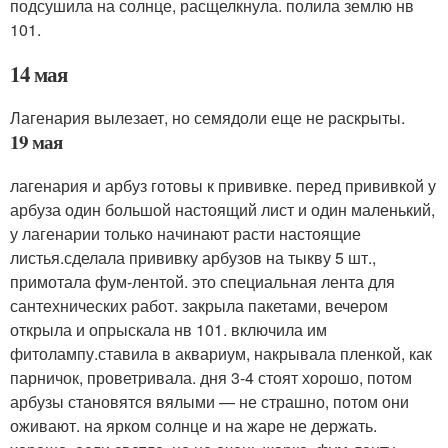
подсушила на солнце, расщелкнула. полила землю нв
101.
14 мая
Лагенария вылезает, но семядоли еще не раскрыты.
19 мая
лагенария и арбуз готовы к прививке. перед прививкой у
арбуза один большой настоящий лист и один маленький,
у лагенарии только начинают расти настоящие
листья.сделала прививку арбузов на тыкву 5 шт.,
примотала фум-лентой. это специальная лента для
сантехнических работ. закрыла пакетами, вечером
открыла и опрыскала нв 101. включила им
фитолампу.ставила в аквариум, накрывала пленкой, как
парничок, проветривала. дня 3-4 стоят хорошо, потом
арбузы становятся вялыми — не страшно, потом они
оживают. на ярком солнце и на жаре не держать.