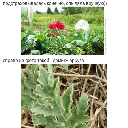
подстраховывалась конечно, опыляла вручную))
справа на фото такой «домик» арбуза