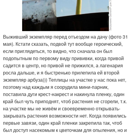
Выживший экземпляр перед отъездом на дачу (фото 31
мая). Кстати сказать, подвой тут вообще героический,
если приглядеться, то видно, что сначала он был
подопытным по первому виду прививки, когда привой
садится в центр, но привой не прижился, а лагенария
росла дальше, и я быстренько прилепила ей второй
экземпляр арбуза))) Теплицы на участке у нас пока нет,
поэтому над каждым я соорудила мини-парник,
поставила дуги крест-накрест и накинула пленку, один
край был чуть приподнят, чтоб растения не сгорели, т.к.
на участке мы не живём и своевременно открывать-
закрывать растения возможности нет. Когда появились
первые завязи, один край пленки закрепила так, чтоб
был доступ насекомым к цветочкам для опыления, но и