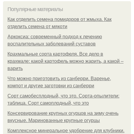
Популярные материалы
Как отделить семена помидоров от жмыха. Как
отделить семена от мякоти
Аркоксиа: современный подход к лечению
воспалительных заболеваний суставов
Крахмальные сорта картофеля. Все дело в
крахмале: какой картофель можно жарить, а какой –
варить
Что можно приготовить из санберри. Варенье,
компот и другие заготовки из санберри
Сорт самобесплодный, что это. Сорта-опылители:
таблица. Сорт самоплодный, что это
Консервирование крупных огурцов на зиму очень
вкусные. Маринованные крупные огурцы
Комплексное минеральное удобрение для клубники.