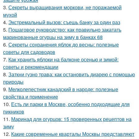
3.
Секреты выращивания моркови, не поражаемой
мухой
4.
Экстремальный вызов: съешь банку за один раз
5.
Пошаговое руководство: как правильно закатать
маринованные огурцы на зиму в банках 68
6.
Секреты сохранения яблок до весны: полезные
советы для садоводов
7.
Как хранить яблоки на балконе осенью и зимой:
советы и рекомендации
8.
Заткни гузно трава: как остановить диарею с помощью
природы
9.
Мелколепестник канадский в народе: полезные
свойства и применение
10.
Есть ли парки в Москве, особенно подходящие для
пикников
11.
Маринад для огурцов: 15 проверенных рецептов на
зиму
12.
Какие современные кварталы Москвы представляют