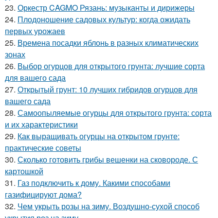
23.
Оркестр CAGMO Рязань: музыканты и дирижеры
24.
Плодоношение садовых культур: когда ожидать
первых урожаев
25.
Времена посадки яблонь в разных климатических
зонах
26.
Выбор огурцов для открытого грунта: лучшие сорта
для вашего сада
27.
Открытый грунт: 10 лучших гибридов огурцов для
вашего сада
28.
Самоопыляемые огурцы для открытого грунта: сорта
и их характеристики
29.
Как выращивать огурцы на открытом грунте:
практические советы
30.
Сколько готовить грибы вешенки на сковороде. С
картошкой
31.
Газ подключить к дому. Какими способами
газифицируют дома?
32.
Чем укрыть розы на зиму. Воздушно-сухой способ
укрытия роз на зиму