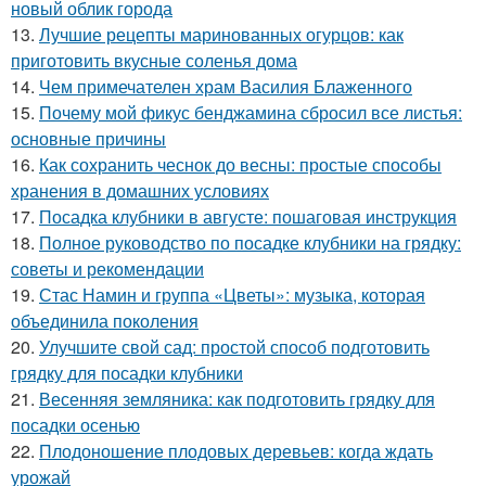
новый облик города
13.
Лучшие рецепты маринованных огурцов: как
приготовить вкусные соленья дома
14.
Чем примечателен храм Василия Блаженного
15.
Почему мой фикус бенджамина сбросил все листья:
основные причины
16.
Как сохранить чеснок до весны: простые способы
хранения в домашних условиях
17.
Посадка клубники в августе: пошаговая инструкция
18.
Полное руководство по посадке клубники на грядку:
советы и рекомендации
19.
Стас Намин и группа «Цветы»: музыка, которая
объединила поколения
20.
Улучшите свой сад: простой способ подготовить
грядку для посадки клубники
21.
Весенняя земляника: как подготовить грядку для
посадки осенью
22.
Плодоношение плодовых деревьев: когда ждать
урожай