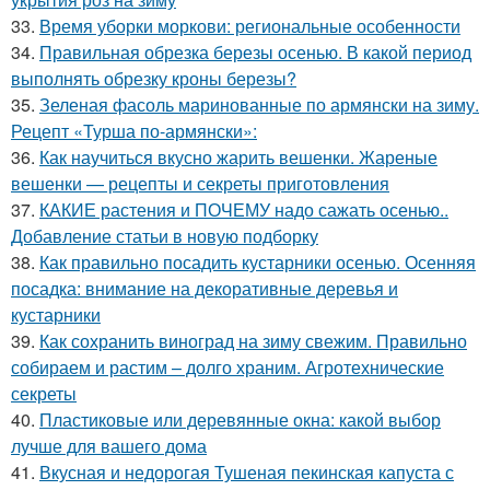
33.
Время уборки моркови: региональные особенности
34.
Правильная обрезка березы осенью. В какой период
выполнять обрезку кроны березы?
35.
Зеленая фасоль маринованные по армянски на зиму.
Рецепт «Турша по-армянски»:
36.
Как научиться вкусно жарить вешенки. Жареные
вешенки — рецепты и секреты приготовления
37.
КАКИЕ растения и ПОЧЕМУ надо сажать осенью..
Добавление статьи в новую подборку
38.
Как правильно посадить кустарники осенью. Осенняя
посадка: внимание на декоративные деревья и
кустарники
39.
Как сохранить виноград на зиму свежим. Правильно
собираем и растим – долго храним. Агротехнические
секреты
40.
Пластиковые или деревянные окна: какой выбор
лучше для вашего дома
41.
Вкусная и недорогая Тушеная пекинская капуста с