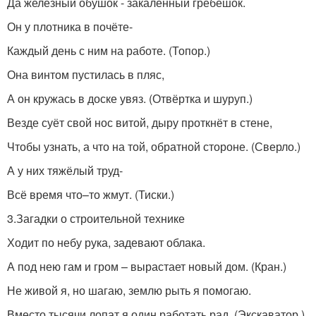
Да железный обушок - закалённый гребешок.
Он у плотника в почёте-
Каждый день с ним на работе. (Топор.)
Она винтом пустилась в пляс,
А он кружась в доске увяз. (Отвёртка и шуруп.)
Везде суёт свой нос витой, дыру проткнёт в стене,
Чтобы узнать, а что на той, обратной стороне. (Сверло.)
А у них тяжёлый труд-
Всё время что–то жмут. (Тиски.)
3.Загадки о строительной технике
Ходит по небу рука, задевают облака.
А под нею гам и гром – вырастает новый дом. (Кран.)
Не живой я, но шагаю, землю рыть я помогаю.
Вместо тысячи лопат я один работать рад. (Экскаватор.)