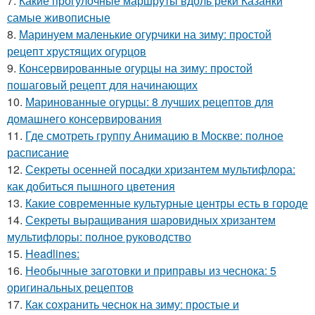
7.
Какие прогулочные маршруты вдоль реки Казанки
самые живописные
8.
Маринуем маленькие огурчики на зиму: простой
рецепт хрустящих огурцов
9.
Консервированные огурцы на зиму: простой
пошаговый рецепт для начинающих
10.
Маринованные огурцы: 8 лучших рецептов для
домашнего консервирования
11.
Где смотреть группу Анимацию в Москве: полное
расписание
12.
Секреты осенней посадки хризантем мультифлора:
как добиться пышного цветения
13.
Какие современные культурные центры есть в городе
14.
Секреты выращивания шаровидных хризантем
мультифлоры: полное руководство
15.
Headlines:
16.
Необычные заготовки и приправы из чеснока: 5
оригинальных рецептов
17.
Как сохранить чеснок на зиму: простые и