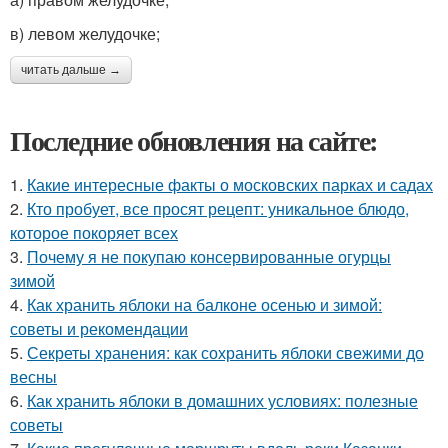
в) левом желудочке;
читать дальше →
Последние обновления на сайте:
1.
Какие интересные факты о московских парках и садах
2.
Кто пробует, все просят рецепт: уникальное блюдо,
которое покоряет всех
3.
Почему я не покупаю консервированные огурцы
зимой
4.
Как хранить яблоки на балконе осенью и зимой:
советы и рекомендации
5.
Секреты хранения: как сохранить яблоки свежими до
весны
6.
Как хранить яблоки в домашних условиях: полезные
советы