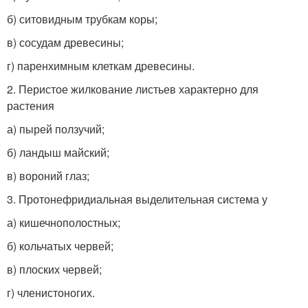
б) ситовидным трубкам коры;
в) сосудам древесины;
г) паренхимным клеткам древесины.
2. Перистое жилкование листьев характерно для
растения
а) пырей ползучий;
б) ландыш майский;
в) вороний глаз;
3. Протонефридиальная выделительная система у
а) кишечнополостных;
б) кольчатых червей;
в) плоских червей;
г) членистоногих.