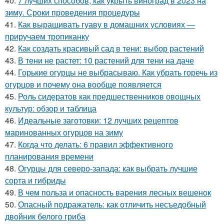
40.
7 лучших способов, как укрыть виноград в 2023 на
зиму. Сроки проведения процедуры
41.
Как выращивать гуаву в домашних условиях —
приручаем тропиканку
42.
Как создать красивый сад в тени: выбор растений
43.
В тени не растет: 10 растений для тени на даче
44.
Горькие огурцы не выбрасываю. Как убрать горечь из
огурцов и почему она вообще появляется
45.
Роль сидератов как предшественников овощных
культур: обзор и таблица
46.
Идеальные заготовки: 12 лучших рецептов
маринованных огурцов на зиму
47.
Когда что делать: 6 правил эффективного
планирования времени
48.
Огурцы для северо-запада: как выбрать лучшие
сорта и гибриды
49.
В чем польза и опасность варения лесных вешенок
50.
Опасный подражатель: как отличить несъедобный
двойник белого гриба