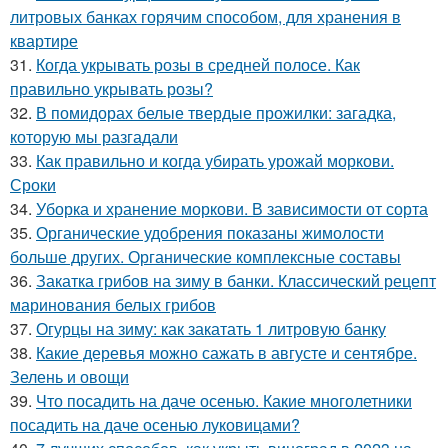
литровых банках горячим способом, для хранения в
квартире
31.
Когда укрывать розы в средней полосе. Как
правильно укрывать розы?
32.
В помидорах белые твердые прожилки: загадка,
которую мы разгадали
33.
Как правильно и когда убирать урожай моркови.
Сроки
34.
Уборка и хранение моркови. В зависимости от сорта
35.
Органические удобрения показаны жимолости
больше других. Органические комплексные составы
36.
Закатка грибов на зиму в банки. Классический рецепт
маринования белых грибов
37.
Огурцы на зиму: как закатать 1 литровую банку
38.
Какие деревья можно сажать в августе и сентябре.
Зелень и овощи
39.
Что посадить на даче осенью. Какие многолетники
посадить на даче осенью луковицами?