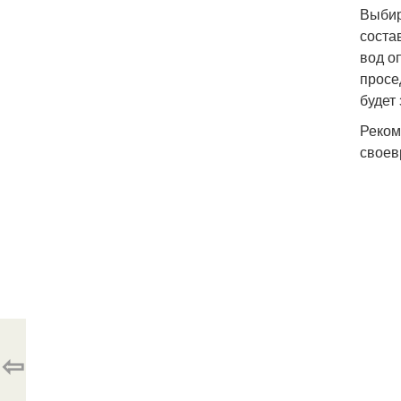
Выбир
соста
вод о
просе
будет
Реком
своев
⇦