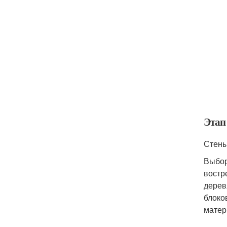
Этап
Стены
Выбор
востр
дерев
блоко
матер