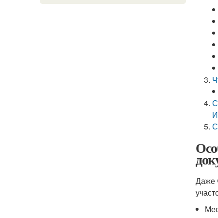
Ч
С
С
Осо
док
Даже 
участ
Мес