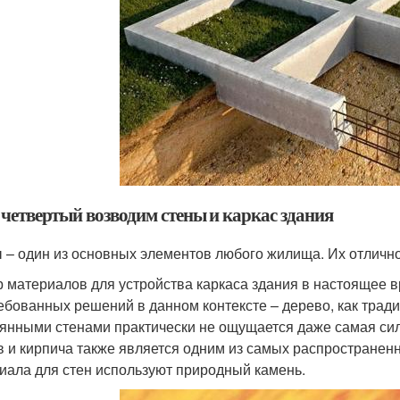
 четвертый возводим стены и каркас здания
 – один из основных элементов любого жилища. Их отличное
 материалов для устройства каркаса здания в настоящее в
ебованных решений в данном контексте – дерево, как тради
янными стенами практически не ощущается даже самая сил
в и кирпича также является одним из самых распространенн
иала для стен используют природный камень.