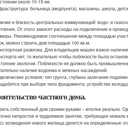
стоянии около 10-15 км.
раструктура: больница (медпункта), магазины, школа, детс
ичие и близость центральных коммуникаций: водо- и газосн
пления. От этого зависят расходы на подключение и прове
меры. Рекомендуемое соотношение между площадью участка 
ок, можно строить дом площадью 100 кв.м.
нспортная развязка. Для владельцев машин важно наличие 
нспорта нет, то желательно чтобы поблизости была останов
тояние экологии. Поблизости не должно быть промышленны
ательно наличие водоема и зеленых насаждений.
дезические условия: тип грунта, глубина залегания подзем
адобятся при выборе типа фундамента, устройстве колодц
оительство частного дома.
оить собственный дом своими руками – вполне реально. Од
точно непростое и трудоемкое занятие, требующее немало в
сс возведения нового жилища делится на определенные эт