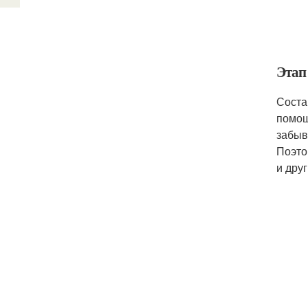
Этап
Соста
помощ
забыв
Поэто
и дру