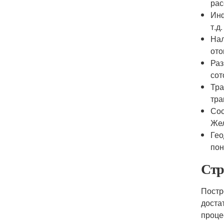
рас
Инф
т.д.
Нал
ото
Раз
сот
Тра
тра
Сос
Жел
Гео
пон
Стр
Постр
доста
проце