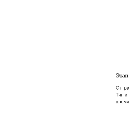
Этап
От гр
Тип и
время